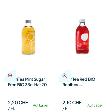
ChariTea Mint Sugar
ChariTea Red BIO
Free BIO 33cl Har 20
Rooibos-
Passionsfrucht 33cl
Har 20
2,20 CHF
2,10 CHF
Auf Lager
Auf Lager
/
Fl.
/
Fl.