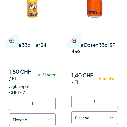
Fanta 33cl Har 24
Fanta Dosen 33cl SP
4x6
1,50 CHF
1,40 CHF
Auf Lager
/
Fl.
Bestellbar
/
Fl.
zzgl. Depot
CHF 12.2
Flasche
Flasche