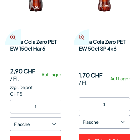
Coca Cola Zero PET
Coca Cola Zero PET
EW 150cl Har 6
EW 50cl SP 4x6
2,90 CHF
1,70 CHF
Auf Lager
/
Fl.
Auf Lager
/
Fl.
zzgl. Depot
CHF 5
Flasche
Flasche