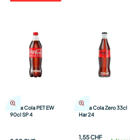
Coca Cola PET EW
Coca Cola Zero 33cl
90cl SP 4
Har 24
1,55 CHF