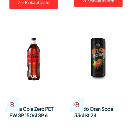
Zur
Einkaufsliste
Zur
Einkaufsliste
Coca Cola Zero PET
Crodo Oran Soda
EW SP 150cl SP 6
33cl Kt 24