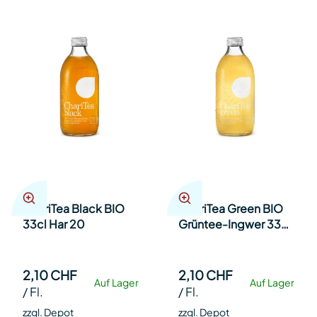
ChariTea Black BIO
ChariTea Green BIO
33cl Har 20
Grüntee-Ingwer 33cl
Har 20
2,10 CHF
2,10 CHF
Auf Lager
Auf Lager
/
Fl.
/
Fl.
zzgl. Depot
zzgl. Depot