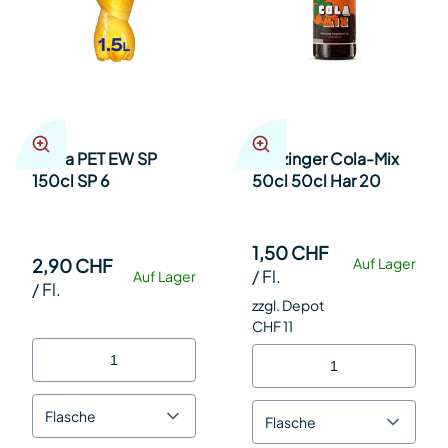
Fanta PET EW SP
Flötzinger Cola-Mix
150cl SP 6
50cl 50cl Har 20
1,50 CHF
2,90 CHF
Auf Lager
/
Fl.
Auf Lager
/
Fl.
zzgl. Depot
CHF 11
Flasche
Flasche