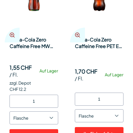
Coca-Cola Zero
Coca-Cola Zero
Caffeine Free MW
Caffeine Free PET EW
33cl Har 24
50cl SP 4x6
1,55 CHF
1,70 CHF
Auf Lager
/
Fl.
Auf Lager
/
Fl.
zzgl. Depot
CHF 12.2
Flasche
Flasche