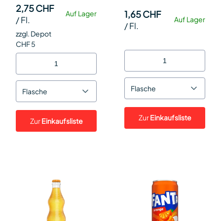
2,75 CHF
1,65 CHF
Auf Lager
/
Fl.
Auf Lager
/
Fl.
zzgl. Depot
CHF 5
Flasche
Flasche
Zur
Einkaufsliste
Zur
Einkaufsliste