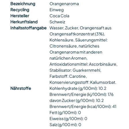
Bezeichnung
Orangenaroma
Recycling
Einweg
Hersteller
Coca Cola
Herkunftsland
Schweiz
Inhaltsstoffangabe
Wasser, Zucker, Orangensaft aus
Orangensaftkonzentrat (3%),
Kohlensäure, Säuerungsmittel:
Citronensäure, natürliches
Orangenaroma mit anderen
natürlichen Aromen,
Antioxidationsmittel: Ascorbinsäure,
Stabilisator: Guarkernmehl,
Farbstoff: Carotine,
Konservierungsstoff: Kaliumsorbat.
Nährstoffe
Kohlenhydrate (g/100ml): 10.2
Brennwert/Energie (kj/100ml): 176
davon Zucker (g/100ml): 10.2
Brennwert/Energie (kcal/100ml): 41
Fett (g/100ml): 0
Eiweiss (g/100ml): 0
Salz (g/100 ml): 0