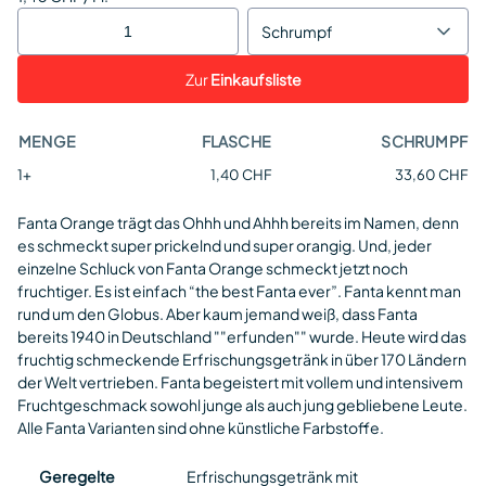
Schrumpf
Zur
Einkaufsliste
MENGE
FLASCHE
SCHRUMPF
1+
1,40 CHF
33,60 CHF
Fanta Orange trägt das Ohhh und Ahhh bereits im Namen, denn
es schmeckt super prickelnd und super orangig. Und, jeder
einzelne Schluck von Fanta Orange schmeckt jetzt noch
fruchtiger. Es ist einfach “the best Fanta ever”. Fanta kennt man
rund um den Globus. Aber kaum jemand weiß, dass Fanta
bereits 1940 in Deutschland ""erfunden"" wurde. Heute wird das
fruchtig schmeckende Erfrischungsgetränk in über 170 Ländern
der Welt vertrieben. Fanta begeistert mit vollem und intensivem
Fruchtgeschmack sowohl junge als auch jung gebliebene Leute.
Alle Fanta Varianten sind ohne künstliche Farbstoffe.
Geregelte
Erfrischungsgetränk mit