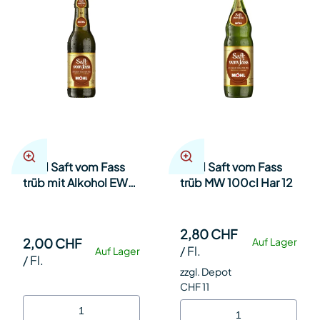
Möhl Saft vom Fass
Möhl Saft vom Fass
trüb mit Alkohol EW
trüb MW 100cl Har 12
6er Pack 33cl Kt à 6
2,80 CHF
2,00 CHF
Auf Lager
/
Fl.
Auf Lager
/
Fl.
zzgl. Depot
CHF 11