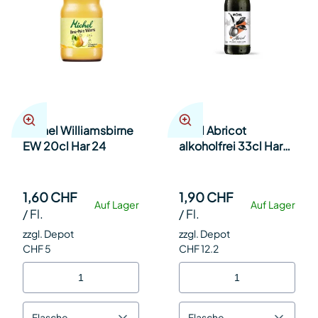
Michel Williamsbirne
Möhl Abricot
EW 20cl Har 24
alkoholfrei 33cl Har
24
1,60 CHF
1,90 CHF
Auf Lager
Auf Lager
/
Fl.
/
Fl.
zzgl. Depot
zzgl. Depot
CHF 5
CHF 12.2
Flasche
Flasche