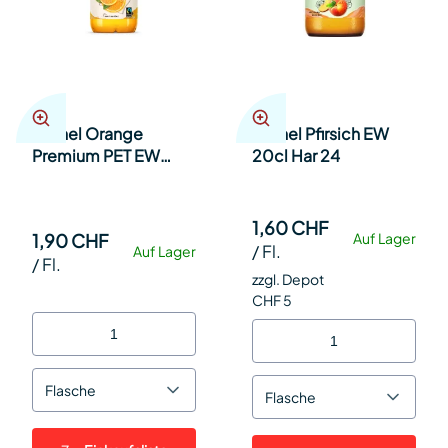
Michel Orange
Michel Pfirsich EW
Premium PET EW
20cl Har 24
33cl SP 4x6
1,60 CHF
1,90 CHF
Auf Lager
/
Fl.
Auf Lager
/
Fl.
zzgl. Depot
CHF 5
Flasche
Flasche