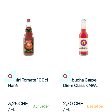
Granini Tomate 100cl
Kombucha Carpe
Har 6
Diem Classik MW
33cl Har 24
3,25 CHF
2,70 CHF
Auf Lager
Bestellbar
/
Fl.
/
Fl.