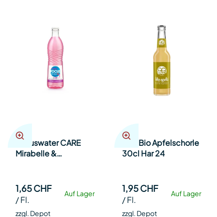
Focuswater CARE
Fritz Bio Apfelschorle
Mirabelle &
30cl Har 24
Rhabarber MW 33cl
Har 24
1,65 CHF
1,95 CHF
Auf Lager
Auf Lager
/
Fl.
/
Fl.
zzgl. Depot
zzgl. Depot