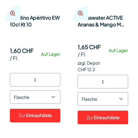
Crodino Apéritivo EW
Focuswater ACTIVE
10cl Kt 10
Ananas & Mango MW
33cl Har 24
1,65 CHF
1,60 CHF
Auf Lager
/
Fl.
Auf Lager
/
Fl.
zzgl. Depot
CHF 12.2
Flasche
Flasche
Zur
Einkaufsliste
Zur
Einkaufsliste