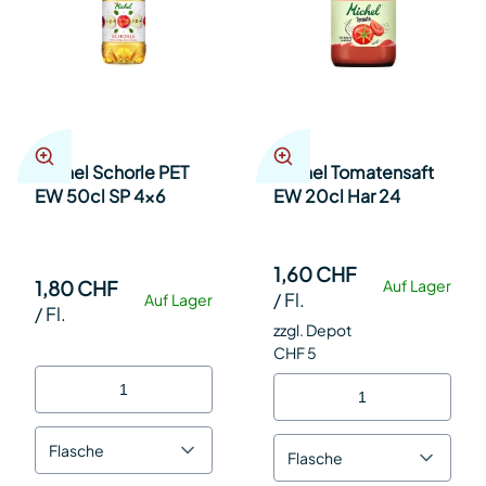
Michel Schorle PET
Michel Tomatensaft
EW 50cl SP 4x6
EW 20cl Har 24
1,60 CHF
1,80 CHF
Auf Lager
/
Fl.
Auf Lager
/
Fl.
zzgl. Depot
CHF 5
Flasche
Flasche