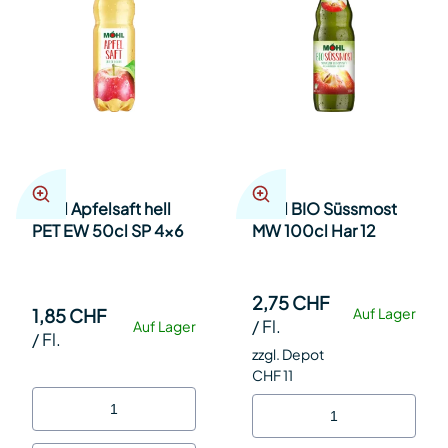
Möhl Apfelsaft hell
Möhl BIO Süssmost
PET EW 50cl SP 4x6
MW 100cl Har 12
2,75 CHF
1,85 CHF
Auf Lager
/
Fl.
Auf Lager
/
Fl.
zzgl. Depot
CHF 11