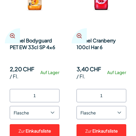
Michel Bodyguard
Michel Cranberry
PET EW 33cl SP 4x6
100cl Har 6
2,20 CHF
3,40 CHF
Auf Lager
Auf Lager
/
Fl.
/
Fl.
Flasche
Flasche
Zur
Einkaufsliste
Zur
Einkaufsliste