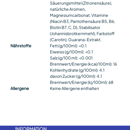
Säuerungsmittel (Zitronensäure),
natürliche Aromen,
Magnesiumcarbonat, Vitamine
(Niacin B3, Pantothensäure B5, B6,
Biotin B7, C, D), Stabilisator
(Johannisbrotkernmehl), Farbstoff
(Carotin), Guarana-Extrakt.
Nährstoffe
Fett (g/100ml): <0.1
Eiweiss (g/100ml): <0.1
Salz (g/100 ml): <0.001
Brennwert/Energie (kcal/100ml): 16
Kohlenhydrate (g/100ml): 4.1
davon Zucker (g/100ml): 4.1
Brennwert/Energie (kj/100ml): 68
Allergene
Keine Allergene enthalten
INFORMATION