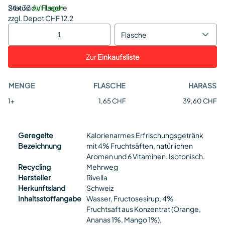
Status:
24 x 33cl / Flasche
Auf Lager
zzgl. Depot CHF 12.2
Flasche
Zur
Einkaufsliste
MENGE
FLASCHE
HARASS
1+
1,65 CHF
39,60 CHF
Geregelte
Kalorienarmes Erfrischungsgetränk
Bezeichnung
mit 4% Fruchtsäften, natürlichen
Aromen und 6 Vitaminen. Isotonisch.
Recycling
Mehrweg
Hersteller
Rivella
Herkunftsland
Schweiz
Inhaltsstoffangabe
Wasser, Fructosesirup, 4%
Fruchtsaft aus Konzentrat (Orange,
Ananas 1%, Mango 1%),