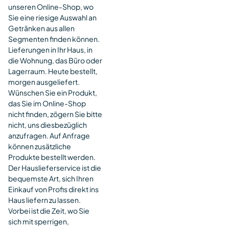
unseren Online-Shop, wo
Sie eine riesige Auswahl an
Getränken aus allen
Segmenten finden können.
Lieferungen in Ihr Haus, in
die Wohnung, das Büro oder
Lagerraum. Heute bestellt,
morgen ausgeliefert.
Wünschen Sie ein Produkt,
das Sie im Online-Shop
nicht finden, zögern Sie bitte
nicht, uns diesbezüglich
anzufragen. Auf Anfrage
können zusätzliche
Produkte bestellt werden.
Der Hauslieferservice ist die
bequemste Art, sich Ihren
Einkauf von Profis direkt ins
Haus liefern zu lassen.
Vorbei ist die Zeit, wo Sie
sich mit sperrigen,