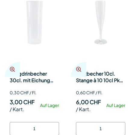
Longdrinbecher
Sektbecher 10cl.
30cl. mit Eichung
Stange à 10 10cl Pk
2cl. 4cl. + 3dl à 10
10
0,30 CHF / Fl.
0,60 CHF / Fl.
30cl Pk 10
3,00 CHF
6,00 CHF
Auf Lager
Auf Lager
/
Kart.
/
Kart.