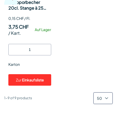
Styroporbecher
20cl. Stange à 25
20cl Pk 25
0,15 CHF / Fl.
3,75 CHF
Auf Lager
/
Kart.
Karton
Zur
Einkaufsliste
50
1-9 of 9 products