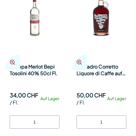
Grappa Merlot Bepi
Marzadro Corretto
Tosolini 40% 50cl Fl.
Liquore di Caffe auf
Grappa-Basis 70cl
Fl.
34,00 CHF
50,00 CHF
Auf Lager
Auf Lager
/
Fl.
/
Fl.