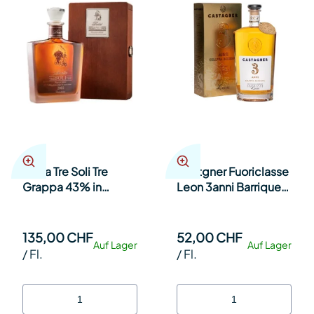
Berta Tre Soli Tre
Castgner Fuoriclasse
Grappa 43% in
Leon 3anni Barrique
Holzkiste 70cl Fl.
Grappa Riserve 38%
70cl Fl.
135,00 CHF
52,00 CHF
Auf Lager
Auf Lager
/
Fl.
/
Fl.