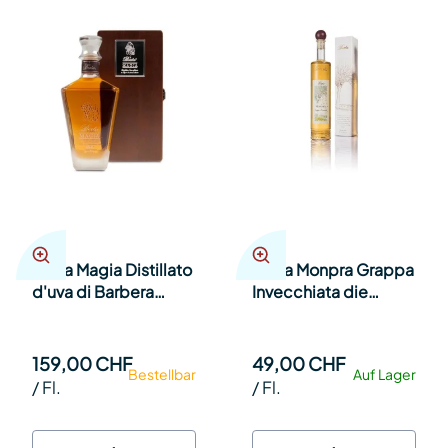
Berta Magia Distillato
Berta Monpra Grappa
d'uva di Barbera
Invecchiata die
Malvasia Brachetto in
Barbera 40% 70cl Fl.
Holzkiste 70cl Fl.
159,00 CHF
49,00 CHF
Bestellbar
Auf Lager
/
Fl.
/
Fl.