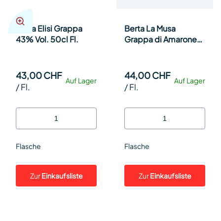
Berta Elisi Grappa
Berta La Musa
43% Vol. 50cl Fl.
Grappa di Amarone
40° 50cl 50cl Fl.
43,00 CHF
44,00 CHF
Auf Lager
Auf Lager
/
Fl.
/
Fl.
Flasche
Flasche
Zur
Einkaufsliste
Zur
Einkaufsliste