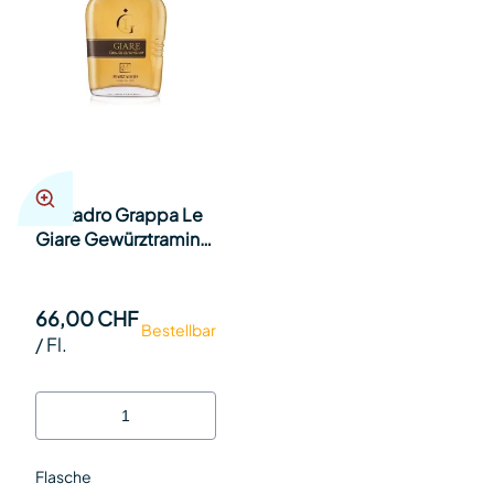
Marzadro Grappa Le
Giare Gewürztraminer
41% 70cl Fl.
66,00 CHF
Bestellbar
/
Fl.
Flasche