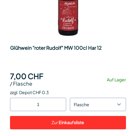
Glühwein "roter Rudolf" MW 100cl Har 12
7,00 CHF
Auf Lager
/
Flasche
zzgl. Depot CHF 0.3
Flasche
Zur
Einkaufsliste