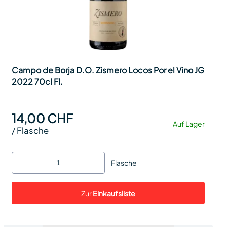
Campo de Borja D.O. Zismero Locos Por el Vino JG
2022 70cl Fl.
14,00 CHF
Auf Lager
/
Flasche
Flasche
Zur
Einkaufsliste