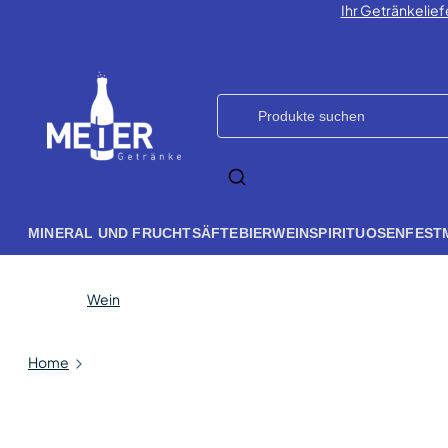
Ihr Getränkelief
MINERAL UND FRUCHTSÄFTE
BIER
WEIN
SPIRITUOSEN
FEST
Wein
Home