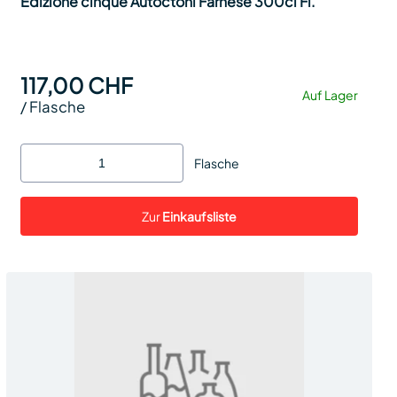
Edizione cinque Autoctoni Farnese 300cl Fl.
117,00 CHF
Auf Lager
/
Flasche
Flasche
Zur
Einkaufsliste