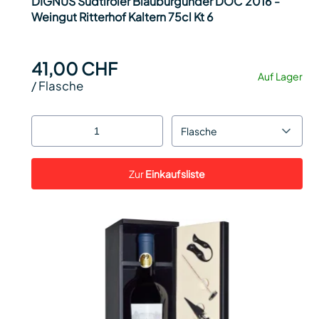
DIGNUS Südtiroler Blauburgunder DOC 2016 -
Weingut Ritterhof Kaltern 75cl Kt 6
41,00 CHF
Auf Lager
/
Flasche
Flasche
Zur
Einkaufsliste