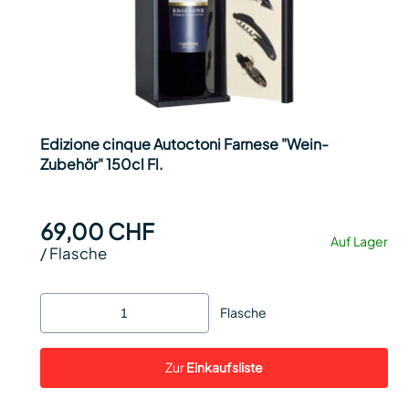
Edizione cinque Autoctoni Farnese "Wein-
Zubehör" 150cl Fl.
69,00 CHF
Auf Lager
/
Flasche
Flasche
Zur
Einkaufsliste