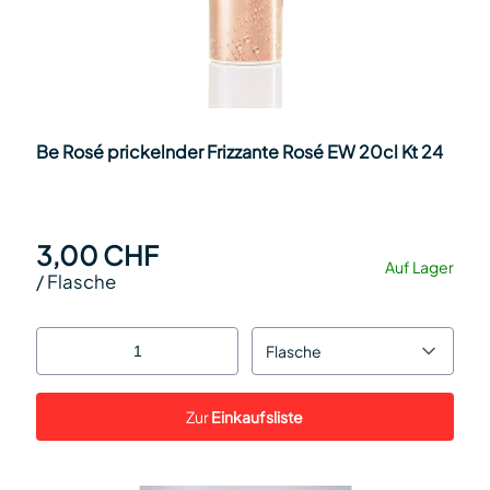
Be Rosé prickelnder Frizzante Rosé EW 20cl Kt 24
3,00 CHF
Auf Lager
/
Flasche
Flasche
Zur
Einkaufsliste