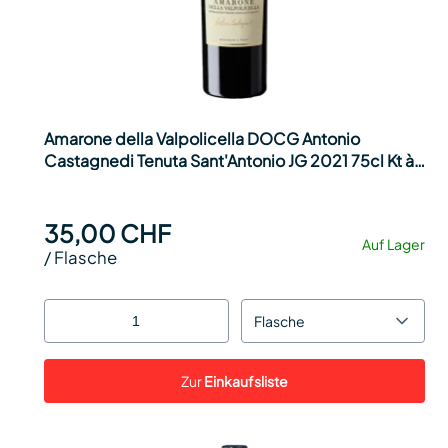
Amarone della Valpolicella DOCG Antonio
Castagnedi Tenuta Sant'Antonio JG 2021 75cl Kt à
6
35,00 CHF
Auf Lager
/
Flasche
Flasche
Zur
Einkaufsliste