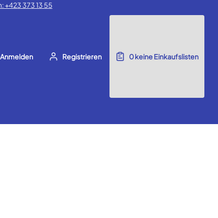
: +423 373 13 55
Anmelden
Registrieren
0
keine Einkaufslisten