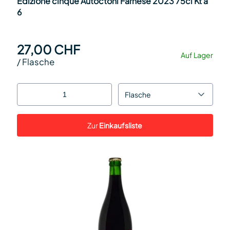
Edizione cinque Autoctoni Farnese 2023 75cl Kt à
6
27,00 CHF
Auf Lager
/
Flasche
Flasche
Zur
Einkaufsliste