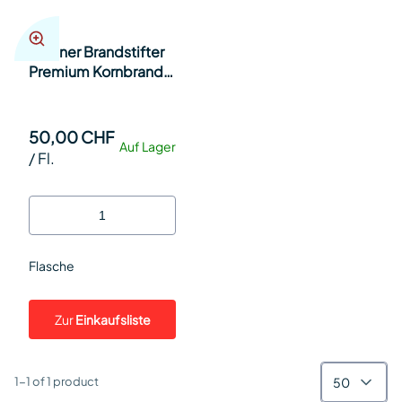
Berliner Brandstifter
Premium Kornbrand
38% 70cl Fl.
50,00 CHF
Auf Lager
/
Fl.
Flasche
Zur
Einkaufsliste
50
1-1 of 1 product