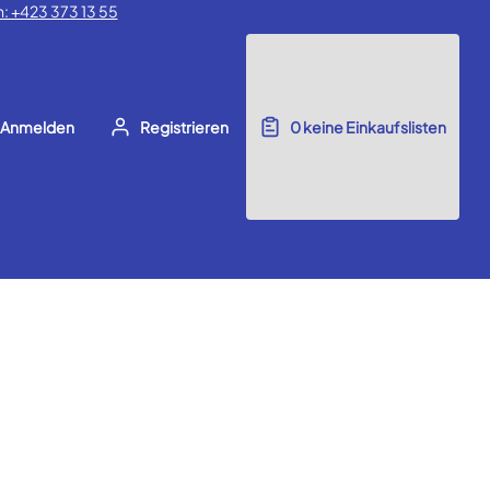
: +423 373 13 55
Anmelden
Registrieren
0
keine Einkaufslisten