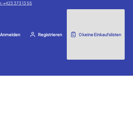
: +423 373 13 55
Anmelden
Registrieren
0
keine Einkaufslisten