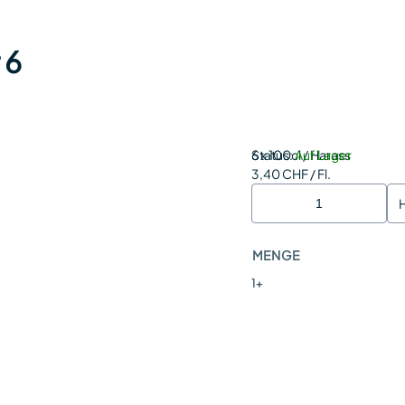
 6
Status:
6 x 100cl / Harass
Auf Lager
3,40 CHF / Fl.
MENGE
1+