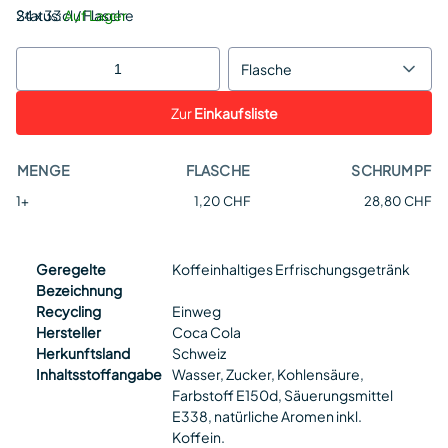
Status:
24 x 33cl / Flasche
Auf Lager
Flasche
Zur
Einkaufsliste
MENGE
FLASCHE
SCHRUMPF
1+
1,20 CHF
28,80 CHF
Geregelte
Koffeinhaltiges Erfrischungsgetränk
Bezeichnung
Recycling
Einweg
Hersteller
Coca Cola
Herkunftsland
Schweiz
Inhaltsstoffangabe
Wasser, Zucker, Kohlensäure,
Farbstoff E150d, Säuerungsmittel
E338, natürliche Aromen inkl.
Koffein.