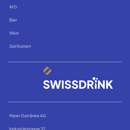
AfG
Bier
Wein
Spirituosen
Meier Getränke AG
Industriestrasse 32