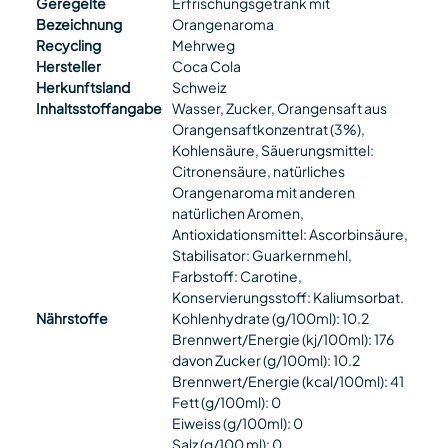
Geregelte
Erfrischungsgetränk mit
Bezeichnung
Orangenaroma
Recycling
Mehrweg
Hersteller
Coca Cola
Herkunftsland
Schweiz
Inhaltsstoffangabe
Wasser, Zucker, Orangensaft aus
Orangensaftkonzentrat (3%),
Kohlensäure, Säuerungsmittel:
Citronensäure, natürliches
Orangenaroma mit anderen
natürlichen Aromen,
Antioxidationsmittel: Ascorbinsäure,
Stabilisator: Guarkernmehl,
Farbstoff: Carotine,
Konservierungsstoff: Kaliumsorbat.
Nährstoffe
Kohlenhydrate (g/100ml): 10.2
Brennwert/Energie (kj/100ml): 176
davon Zucker (g/100ml): 10.2
Brennwert/Energie (kcal/100ml): 41
Fett (g/100ml): 0
Eiweiss (g/100ml): 0
Salz (g/100 ml): 0