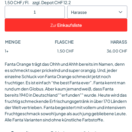
1,50 CHF / Fl.
zzgl. Depot CHF 12.2
Harasse
Zur
Einkaufsliste
MENGE
FLASCHE
HARASS
1+
1,50 CHF
36,00 CHF
Fanta Orange trägt das Ohhh und Ahhh bereits im Namen, denn
es schmeckt super prickelnd und super orangig. Und, jeder
einzelne Schluck von Fanta Orange schmeckt jetzt noch
fruchtiger. Es ist einfach “the best Fanta ever”. Fanta kennt man
rund um den Globus. Aber kaum jemand weiß, dass Fanta
bereits 1940 in Deutschland ""erfunden"" wurde. Heute wird das
fruchtig schmeckende Erfrischungsgetränk in über 170 Ländern
der Welt vertrieben. Fanta begeistert mit vollem und intensivem
Fruchtgeschmack sowohl junge als auch jung gebliebene Leute.
Alle Fanta Varianten sind ohne künstliche Farbstoffe.