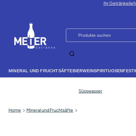
Ihr Getränkelief
MINERAL UND FRUCHTSÄFTE
BIER
WEIN
SPIRITUOSEN
FEST
Süsswasser
Home
Mineral und Fruchtsäfte