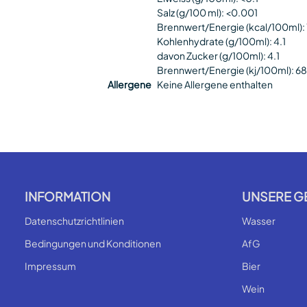
Salz (g/100 ml): <0.001
Brennwert/Energie (kcal/100ml): 
Kohlenhydrate (g/100ml): 4.1
davon Zucker (g/100ml): 4.1
Brennwert/Energie (kj/100ml): 6
Allergene
Keine Allergene enthalten
INFORMATION
UNSERE G
Datenschutzrichtlinien
Wasser
Bedingungen und Konditionen
AfG
Impressum
Bier
Wein