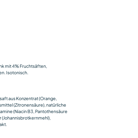
nk mit 4% Fruchtsäften,
n. Isotonisch.
saft aus Konzentrat (Orange,
ittel (Zitronensäure), natürliche
amine (Niacin B3, Pantothensäure
tor (Johannisbrotkernmehl),
akt.