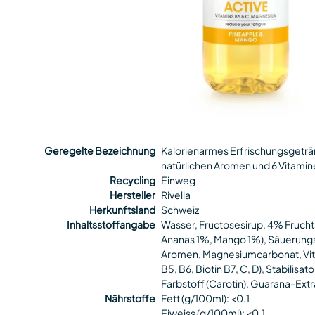
Geregelte Bezeichnung
Kalorienarmes Erfrischungsgeträ
natürlichen Aromen und 6 Vitamine
Recycling
Einweg
Hersteller
Rivella
Herkunftsland
Schweiz
Inhaltsstoffangabe
Wasser, Fructosesirup, 4% Frucht
Ananas 1%, Mango 1%), Säuerungsm
Aromen, Magnesiumcarbonat, Vit
B5, B6, Biotin B7, C, D), Stabilisa
Farbstoff (Carotin), Guarana-Extr
Nährstoffe
Fett (g/100ml): <0.1
Eiweiss (g/100ml): <0.1