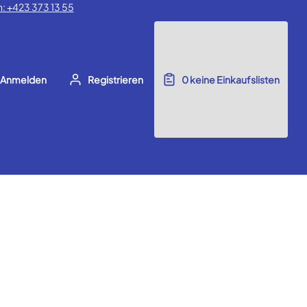
: +423 373 13 55
Anmelden
Registrieren
0
keine Einkaufslisten