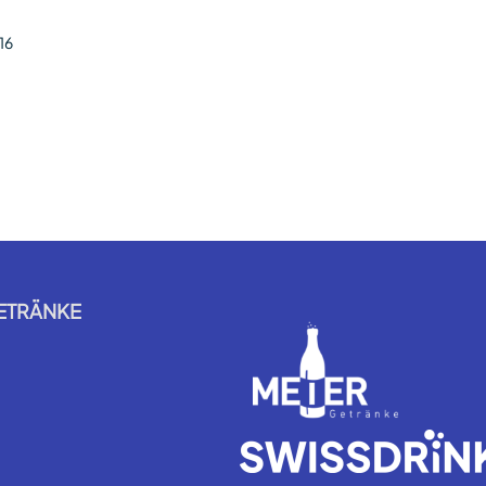
16
8
ETRÄNKE