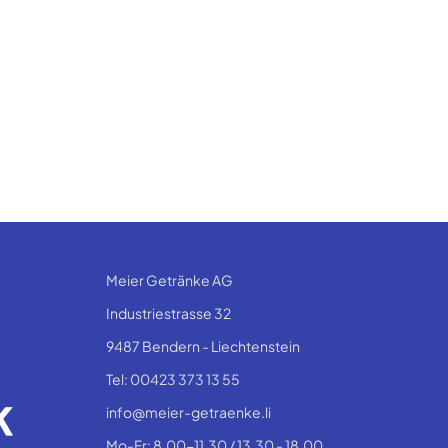
Meier Getränke AG
Industriestrasse 32
9487 Bendern - Liechtenstein
Tel: 00423 373 13 55
info@meier-getraenke.li
Mo-Fr: 8.00-11.30 / 13.30 - 18.00