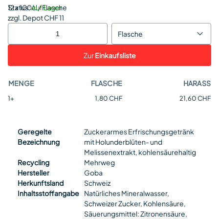
Status:
12 x 100cl / Flasche
Auf Lager
zzgl. Depot CHF 11
Flasche
Zur
Einkaufsliste
MENGE
FLASCHE
HARASS
1+
1,80 CHF
21,60 CHF
Geregelte
Zuckerarmes Erfrischungsgetränk
Bezeichnung
mit Holunderblüten- und
Melissenextrakt, kohlensäurehaltig
Recycling
Mehrweg
Hersteller
Goba
Herkunftsland
Schweiz
Inhaltsstoffangabe
Natürliches Mineralwasser,
Schweizer Zucker, Kohlensäure,
Säuerungsmittel: Zitronensäure,