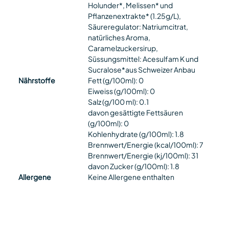
Holunder*, Melissen* und
Pflanzenextrakte* (1.25g/L),
Säureregulator: Natriumcitrat,
natürliches Aroma,
Caramelzuckersirup,
Süssungsmittel: Acesulfam K und
Sucralose*aus Schweizer Anbau
Nährstoffe
Fett (g/100ml): 0
Eiweiss (g/100ml): 0
Salz (g/100 ml): 0.1
davon gesättigte Fettsäuren
(g/100ml): 0
Kohlenhydrate (g/100ml): 1.8
Brennwert/Energie (kcal/100ml): 7
Brennwert/Energie (kj/100ml): 31
davon Zucker (g/100ml): 1.8
Allergene
Keine Allergene enthalten