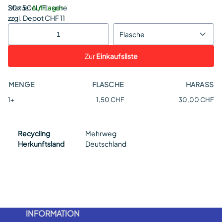
Status:
20 x 50cl / Flasche
Auf Lager
zzgl. Depot CHF 11
Flasche
Zur
Einkaufsliste
MENGE
FLASCHE
HARASS
1+
1,50 CHF
30,00 CHF
Recycling
Mehrweg
Herkunftsland
Deutschland
INFORMATION