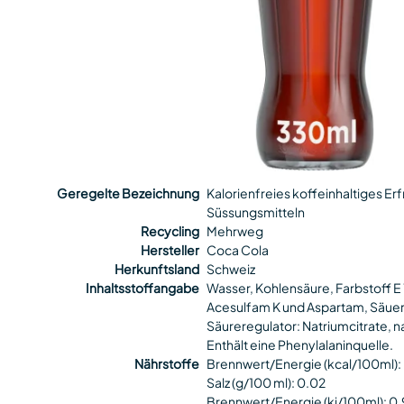
Geregelte Bezeichnung
Kalorienfreies koffeinhaltiges Er
Süssungsmitteln
Recycling
Mehrweg
Hersteller
Coca Cola
Herkunftsland
Schweiz
Inhaltsstoffangabe
Wasser, Kohlensäure, Farbstoff E
Acesulfam K und Aspartam, Säuer
Säureregulator: Natriumcitrate, n
Enthält eine Phenylalaninquelle.
Nährstoffe
Brennwert/Energie (kcal/100ml):
Salz (g/100 ml): 0.02
Brennwert/Energie (kj/100ml): 0.