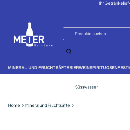
Ihr Getränkelief
MINERAL UND FRUCHTSÄFTE
BIER
WEIN
SPIRITUOSEN
FEST
Süsswasser
Home
Mineral und Fruchtsäfte