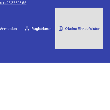
: +423 373 13 55
Anmelden
Registrieren
0
keine Einkaufslisten