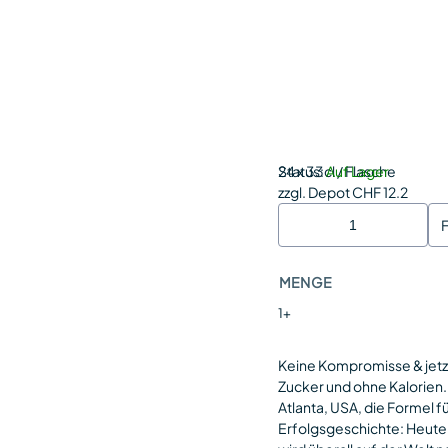
Status:
24 x 33cl / Flasche
Auf Lager
zzgl. Depot CHF 12.2
MENGE
1+
Keine Kompromisse & jet
Zucker und ohne Kalorien.
Atlanta, USA, die Formel 
Erfolgsgeschichte: Heute 