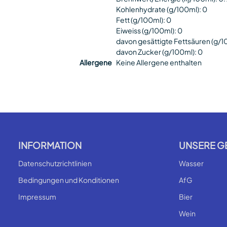
Kohlenhydrate (g/100ml): 0
Fett (g/100ml): 0
Eiweiss (g/100ml): 0
davon gesättigte Fettsäuren (g/1
davon Zucker (g/100ml): 0
Allergene
Keine Allergene enthalten
INFORMATION
UNSERE G
Datenschutzrichtlinien
Wasser
Bedingungen und Konditionen
AfG
Impressum
Bier
Wein