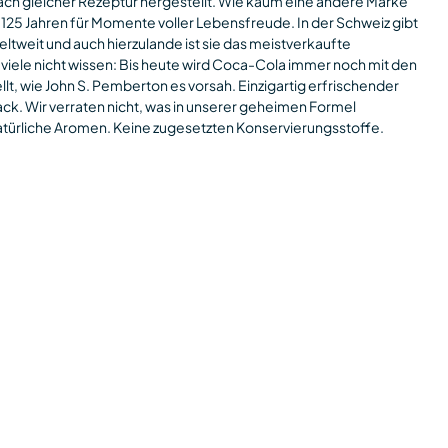
 nach gleicher Rezeptur hergestellt. Wie kaum eine andere Marke
 125 Jahren für Momente voller Lebensfreude. In der Schweiz gibt
ltweit und auch hierzulande ist sie das meistverkaufte
viele nicht wissen: Bis heute wird Coca-Cola immer noch mit den
lt, wie John S. Pemberton es vorsah. Einzigartig erfrischender
. Wir verraten nicht, was in unserer geheimen Formel
: Natürliche Aromen. Keine zugesetzten Konservierungsstoffe.