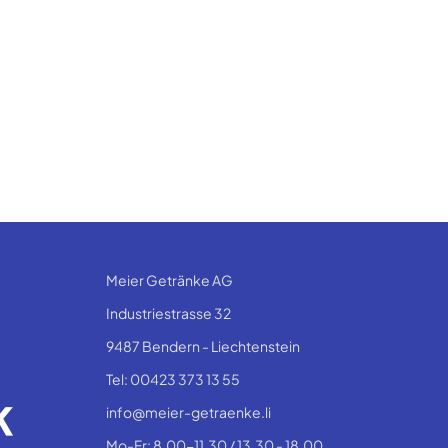
Meier Getränke AG
Industriestrasse 32
9487 Bendern - Liechtenstein
Tel: 00423 373 13 55
info@meier-getraenke.li
Mo-Fr: 8.00-11.30 / 13.30 - 18.00