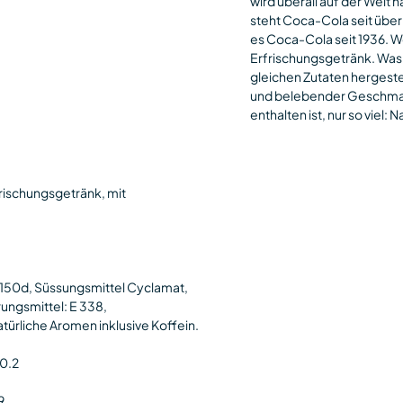
wird überall auf der Welt
steht Coca-Cola seit über
es Coca-Cola seit 1936. We
Erfrischungsgetränk. Was 
gleichen Zutaten hergestel
und belebender Geschmack
enthalten ist, nur so viel
frischungsgetränk, mit
 150d, Süssungsmittel Cyclamat,
ungsmittel: E 338,
atürliche Aromen inklusive Koffein.
 0.2
9