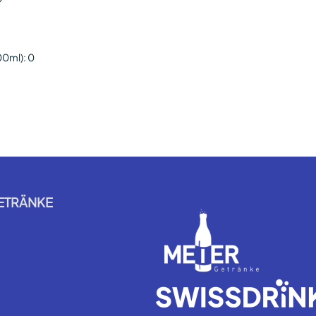
00ml): 0
ETRÄNKE