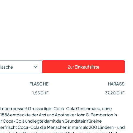
Zur
Einkaufsliste
Flasche
FLASCHE
HARASS
1,55 CHF
37,20 CHF
zt noch besser! Grossartiger Coca-Cola Geschmack, ohne
 1886 entdeckte der Arzt und Apotheker John S. Pemberton in
für Coca-Cola und legte damit den Grundstein für eine
erfrischt Coca-Cola die Menschen in mehr als 200 Ländern – und