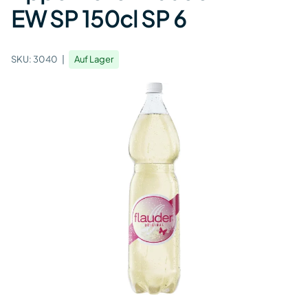
EW SP 150cl SP 6
SKU:
3040
Auf Lager