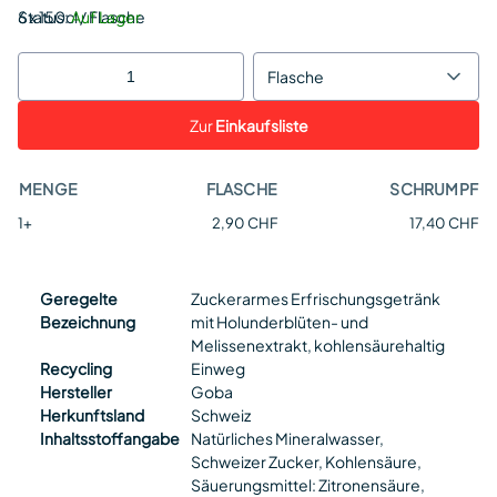
Status:
6 x 150cl / Flasche
Auf Lager
Flasche
Zur
Einkaufsliste
MENGE
FLASCHE
SCHRUMPF
1+
2,90 CHF
17,40 CHF
Geregelte
Zuckerarmes Erfrischungsgetränk
Bezeichnung
mit Holunderblüten- und
Melissenextrakt, kohlensäurehaltig
Recycling
Einweg
Hersteller
Goba
Herkunftsland
Schweiz
Inhaltsstoffangabe
Natürliches Mineralwasser,
Schweizer Zucker, Kohlensäure,
Säuerungsmittel: Zitronensäure,