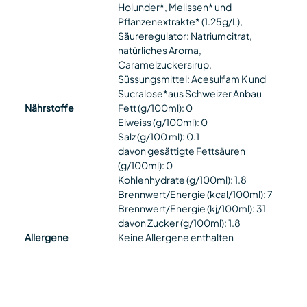
Holunder*, Melissen* und
Pflanzenextrakte* (1.25g/L),
Säureregulator: Natriumcitrat,
natürliches Aroma,
Caramelzuckersirup,
Süssungsmittel: Acesulfam K und
Sucralose*aus Schweizer Anbau
Nährstoffe
Fett (g/100ml): 0
Eiweiss (g/100ml): 0
Salz (g/100 ml): 0.1
davon gesättigte Fettsäuren
(g/100ml): 0
Kohlenhydrate (g/100ml): 1.8
Brennwert/Energie (kcal/100ml): 7
Brennwert/Energie (kj/100ml): 31
davon Zucker (g/100ml): 1.8
Allergene
Keine Allergene enthalten