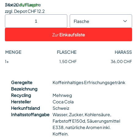
Status:
24 x 20cl / Flasche
Auf Lager
zzgl. Depot CHF 12.2
Flasche
Zur
Einkaufsliste
MENGE
FLASCHE
HARASS
1+
1,50 CHF
36,00 CHF
Geregelte
Koffeinhaltiges Erfrischungsgetränk
Bezeichnung
Recycling
Mehrweg
Hersteller
Coca Cola
Herkunftsland
Schweiz
Inhaltsstoffangabe
Wasser, Zucker, Kohlensäure,
Farbstoff E150d, Säuerungsmittel
E338, natürliche Aromen inkl.
Koffein.