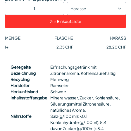
Harasse
Zur
Einkaufsliste
MENGE
FLASCHE
HARASS
1+
2,35 CHF
28,20 CHF
Geregelte
Erfrischungsgetränk mit
Bezeichnung
Zitronenaroma. Kohlensäurehaltig
Recycling
Mehrweg
Hersteller
Ramseier
Herkunftsland
Schweiz
Inhaltsstoffangabe
Mineralwasser, Zucker, Kohlensäure,
Säuerungsmittel Zitronensäure,
natürliches Aroma.
Nährstoffe
Salz (g/100 ml): <0.1
Kohlenhydrate (g/100ml): 8.4
davon Zucker (g/100ml): 8.4