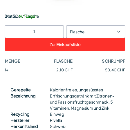
Status:
24 x 50cl / Flasche
Auf Lager
Flasche
Zur
Einkaufsliste
MENGE
FLASCHE
SCHRUMPF
1+
2,10 CHF
50,40 CHF
Geregelte
Kalorienfreies, ungesüsstes
Bezeichnung
Erfrischungsgetränk mit Zitronen-
und Passionsfruchtgeschmack, 5
Vitaminen, Magnesium und Zink.
Recycling
Einweg
Hersteller
Rivella
Herkunftsland
Schweiz