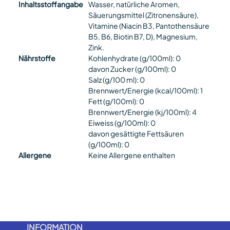
Inhaltsstoffangabe
Wasser, natürliche Aromen,
Säuerungsmittel (Zitronensäure),
Vitamine (Niacin B3, Pantothensäure
B5, B6, Biotin B7, D), Magnesium,
Zink.
Nährstoffe
Kohlenhydrate (g/100ml): 0
davon Zucker (g/100ml): 0
Salz (g/100 ml): 0
Brennwert/Energie (kcal/100ml): 1
Fett (g/100ml): 0
Brennwert/Energie (kj/100ml): 4
Eiweiss (g/100ml): 0
davon gesättigte Fettsäuren
(g/100ml): 0
Allergene
Keine Allergene enthalten
INFORMATION