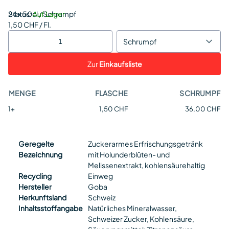
Status:
24 x 50cl / Schrumpf
Auf Lager
1,50 CHF / Fl.
Schrumpf
Zur
Einkaufsliste
MENGE
FLASCHE
SCHRUMPF
1+
1,50 CHF
36,00 CHF
Geregelte
Zuckerarmes Erfrischungsgetränk
Bezeichnung
mit Holunderblüten- und
Melissenextrakt, kohlensäurehaltig
Recycling
Einweg
Hersteller
Goba
Herkunftsland
Schweiz
Inhaltsstoffangabe
Natürliches Mineralwasser,
Schweizer Zucker, Kohlensäure,