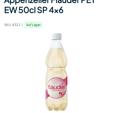
EW 50cl SP 4x6
SKU:
8323
Auf Lager