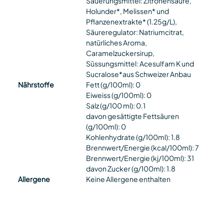
Säuerungsmittel: Zitronensäure,
Holunder*, Melissen* und
Pflanzenextrakte* (1.25g/L),
Säureregulator: Natriumcitrat,
natürliches Aroma,
Caramelzuckersirup,
Süssungsmittel: Acesulfam K und
Sucralose*aus Schweizer Anbau
Nährstoffe
Fett (g/100ml): 0
Eiweiss (g/100ml): 0
Salz (g/100 ml): 0.1
davon gesättigte Fettsäuren
(g/100ml): 0
Kohlenhydrate (g/100ml): 1.8
Brennwert/Energie (kcal/100ml): 7
Brennwert/Energie (kj/100ml): 31
davon Zucker (g/100ml): 1.8
Allergene
Keine Allergene enthalten