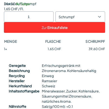
Status:
24 x 50cl / Schrumpf
Auf Lager
1,65 CHF / Fl.
Schrumpf
Zur
Einkaufsliste
MENGE
FLASCHE
SCHRUMPF
1+
1,65 CHF
39,60 CHF
Geregelte
Erfrischungsgetränk mit
Bezeichnung
Zitronenaroma. Kohlensäurehaltig
Recycling
Einweg
Hersteller
Ramseier
Herkunftsland
Schweiz
Inhaltsstoffangabe
Mineralwasser, Zucker, Kohlensäure,
Säuerungsmittel Zitronensäure,
natürliches Aroma.
Nährstoffe
Salz (g/100 ml): <0.1