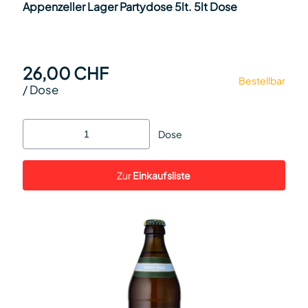
Appenzeller Lager Partydose 5lt. 5lt Dose
26,00 CHF
Bestellbar
/
Dose
Dose
Zur
Einkaufsliste