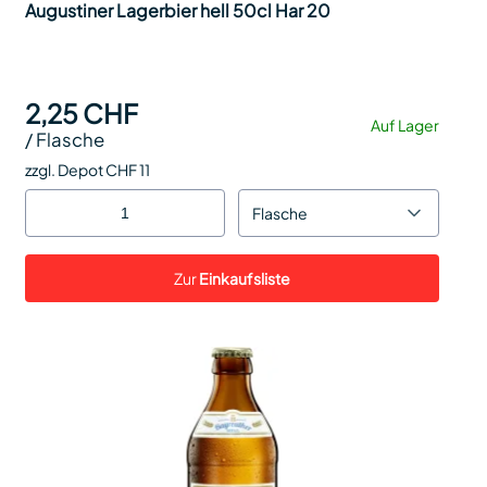
Augustiner Lagerbier hell 50cl Har 20
2,25 CHF
Auf Lager
/
Flasche
zzgl. Depot CHF 11
Flasche
Zur
Einkaufsliste