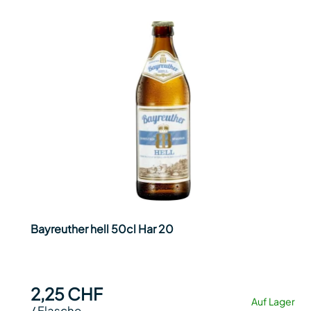
Bayreuther hell 50cl Har 20
2,25 CHF
Auf Lager
/
Flasche