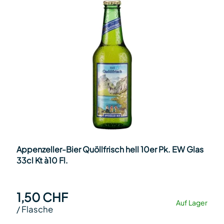
Appenzeller-Bier Quöllfrisch hell 10er Pk. EW Glas
33cl Kt à10 Fl.
1,50 CHF
Auf Lager
/
Flasche