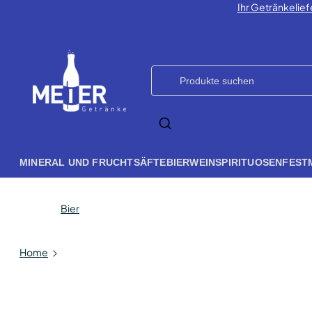
Ihr Getränkelief
MINERAL UND FRUCHTSÄFTE
BIER
WEIN
SPIRITUOSEN
FEST
Bier
Home