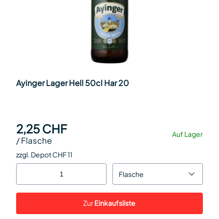
Ayinger Lager Hell 50cl Har 20
2,25 CHF
Auf Lager
/
Flasche
zzgl. Depot CHF 11
Flasche
Zur
Einkaufsliste