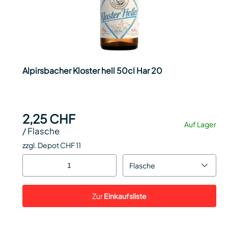
Alpirsbacher Kloster hell 50cl Har 20
2,25 CHF
Auf Lager
/
Flasche
zzgl. Depot CHF 11
Flasche
Zur
Einkaufsliste