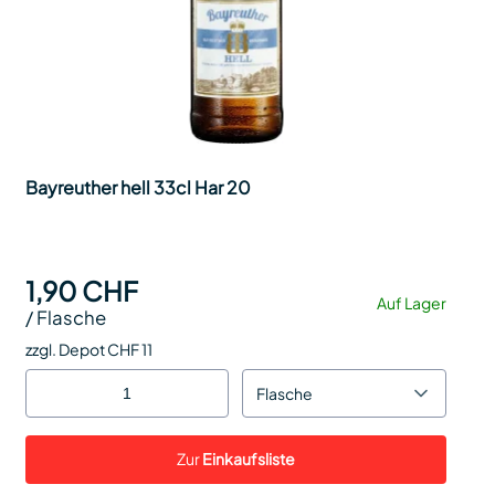
Bayreuther hell 33cl Har 20
1,90 CHF
Auf Lager
/
Flasche
zzgl. Depot CHF 11
Flasche
Zur
Einkaufsliste