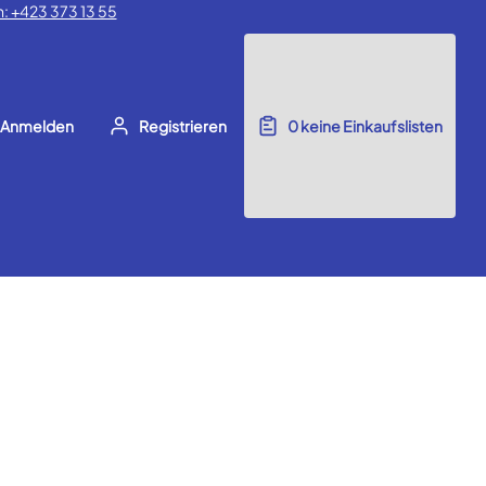
: +423 373 13 55
Anmelden
Registrieren
0
keine Einkaufslisten