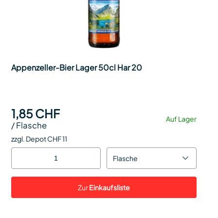
Appenzeller-Bier Lager 50cl Har 20
1,85 CHF
Auf Lager
/
Flasche
zzgl. Depot CHF 11
Flasche
Zur
Einkaufsliste