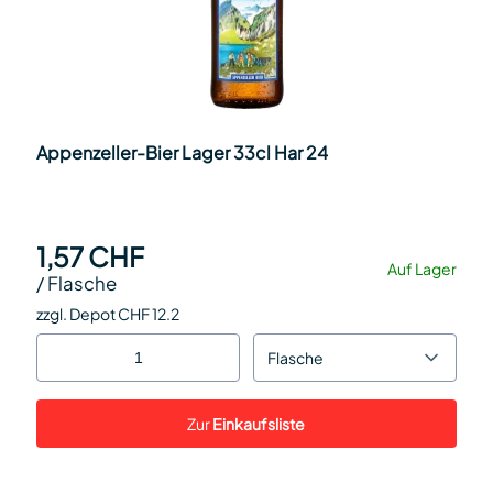
Appenzeller-Bier Lager 33cl Har 24
1,57 CHF
Auf Lager
/
Flasche
zzgl. Depot CHF 12.2
Flasche
Zur
Einkaufsliste