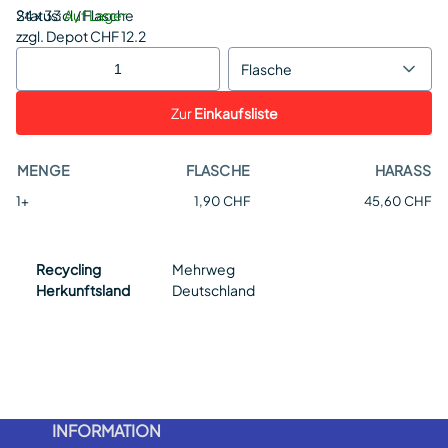
Status:
24 x 33cl / Flasche
Auf Lager
zzgl. Depot CHF 12.2
Flasche
Zur
Einkaufsliste
MENGE
FLASCHE
HARASS
1+
1,90 CHF
45,60 CHF
Recycling
Mehrweg
Herkunftsland
Deutschland
INFORMATION