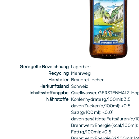
Geregelte Bezeichnung
Lagerbier
Recycling
Mehrweg
Hersteller
Brauerei Locher
Herkunftsland
Schweiz
Inhaltsstoffangabe
Quellwasser, GERSTENMALZ, Ho
Nährstoffe
Kohlenhydrate (g/100ml): 3.5
davon Zucker (g/100ml): <0.5
Salz (g/100 ml): <0.01
davon gesättigte Fettsäuren (g/10
Brennwert/Energie (kcal/100ml):
Fett (g/100ml): <0.5
Brennwert/Energie (kj/100ml): 16