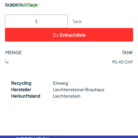
Status:
1 x 2000cl / Tank
Auf Lager
Tank
Zur
Einkaufsliste
MENGE
TANK
1+
95,40 CHF
Recycling
Einweg
Hersteller
Liechtensteiner Brauhaus
Herkunftsland
Liechtenstein