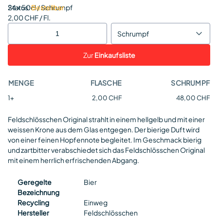
Status:
24 x 50cl / Schrumpf
Bestellbar
2,00 CHF / Fl.
Schrumpf
Zur
Einkaufsliste
MENGE
FLASCHE
SCHRUMPF
1+
2,00 CHF
48,00 CHF
Feldschlösschen Original strahlt in einem hellgelb und mit einer
weissen Krone aus dem Glas entgegen. Der bierige Duft wird
von einer feinen Hopfennote begleitet. Im Geschmack bierig
und zartbitter verabschiedet sich das Feldschlösschen Original
mit einem herrlich erfrischenden Abgang.
Geregelte
Bier
Bezeichnung
Recycling
Einweg
Hersteller
Feldschlösschen