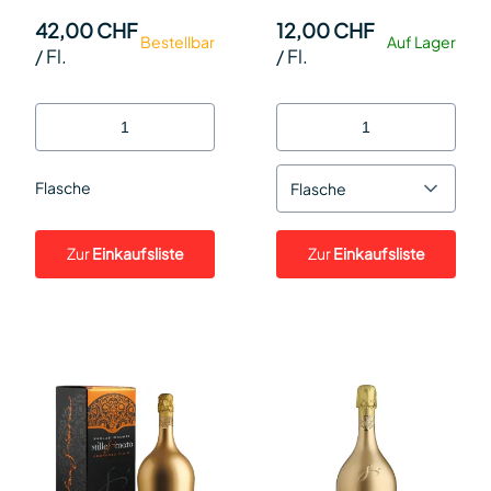
Geschenkskarton
42,00 CHF
12,00 CHF
Bestellbar
Auf Lager
150cl Fl.
/
Fl.
/
Fl.
Flasche
Flasche
Zur
Einkaufsliste
Zur
Einkaufsliste