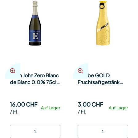
Elton John Zero Blanc
Just be GOLD
de Blanc 0.0% 75cl
Fruchtsaftgetränk
Kt à 6
aus Trauben
alkoholfrei EW 20cl
Kt 24
16,00 CHF
3,00 CHF
Auf Lager
Auf Lager
/
Fl.
/
Fl.