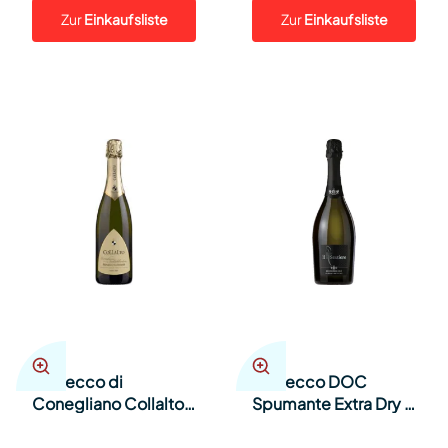
Zur
Einkaufsliste
Zur
Einkaufsliste
Prosecco di
Prosecco DOC
Conegliano Collalto
Spumante Extra Dry Il
E Valdobbiadene
Sestiere 75cl Kt à 6
extra dry im