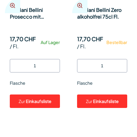
Cipriani Bellini
Cipriani Bellini Zero
Prosecco mit
alkoholfrei 75cl Fl.
weissem
Pfirsichpurée 75cl Fl.
17,70 CHF
17,70 CHF
Auf Lager
Bestellbar
/
Fl.
/
Fl.
Flasche
Flasche
Zur
Einkaufsliste
Zur
Einkaufsliste