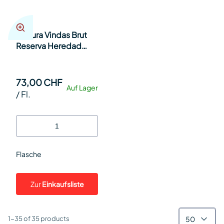
Segura Vindas Brut
Reserva Heredad
Magnum in Holzkiste
150cl Fl.
73,00 CHF
Auf Lager
/
Fl.
Flasche
Zur
Einkaufsliste
50
1-35 of 35 products