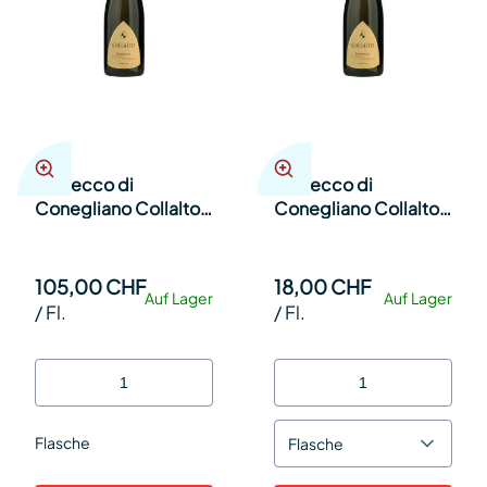
Prosecco di
Prosecco di
Conegliano Collalto
Conegliano Collalto
E Valdobbiadene
E Valdobbiadene
extra dry 300cl Fl.
extra dry Collalto
75cl Kt 6
105,00 CHF
18,00 CHF
Auf Lager
Auf Lager
/
Fl.
/
Fl.
Flasche
Flasche