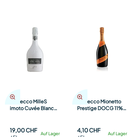
Prosecco MilleS
Prosecco Mionetto
imoto Cuvée Blanc
Prestige DOCG 11%
de Blanc WHITE 75cl
20cl Kt 12
Fl.
19,00 CHF
4,10 CHF
Auf Lager
Auf Lager