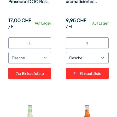
Prosecco DOC Rosé
aromatisiertes
75cl Kt à 6
weinhaltiges Getränk
75cl Kt à 6
17,00 CHF
9,95 CHF
Auf Lager
Auf Lager
/
Fl.
/
Fl.
Flasche
Flasche
Zur
Einkaufsliste
Zur
Einkaufsliste