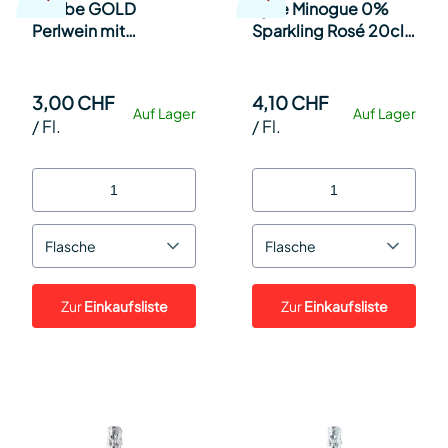
Just be GOLD
Kylie Minogue 0%
Perlwein mit
Sparkling Rosé 20cl
Kohlensäure EW 20cl
Kt à 12 Fl.
Kt 24
3,00 CHF
4,10 CHF
Auf Lager
Auf Lager
/
Fl.
/
Fl.
Flasche
Flasche
Zur
Einkaufsliste
Zur
Einkaufsliste