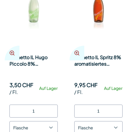
Mionetto IL Hugo
Mionetto IL Spritz 8%
Piccolo 8%
aromatisiertes
aromatisiertes
weinhaltiges Getränk
weinhaltiges Getränk
75cl Kt à 6
20cl Kt 12
3,50 CHF
9,95 CHF
Auf Lager
Auf Lager
/
Fl.
/
Fl.
Flasche
Flasche