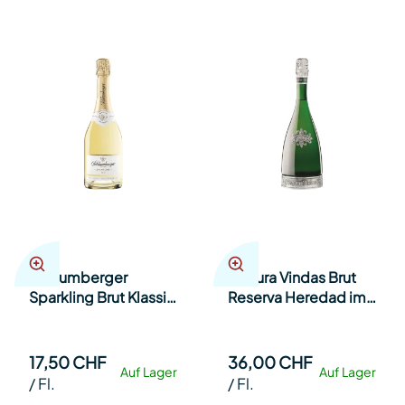
Schlumberger
Segura Vindas Brut
Sparkling Brut Klassik
Reserva Heredad im
12% 75cl Kt à 6
Karton 75cl Fl.
17,50 CHF
36,00 CHF
Auf Lager
Auf Lager
/
Fl.
/
Fl.