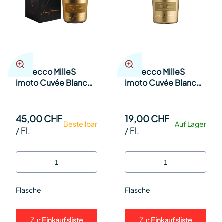
Prosecco MilleS
Prosecco MilleS
imoto Cuvée Blanc
imoto Cuvée Blanc
de Blanc GOLD 150cl
de Blanc GOLD 75cl
Fl.
Fl.
45,00 CHF
19,00 CHF
Bestellbar
Auf Lager
/
Fl.
/
Fl.
Flasche
Flasche
Zur
Einkaufsliste
Zur
Einkaufsliste