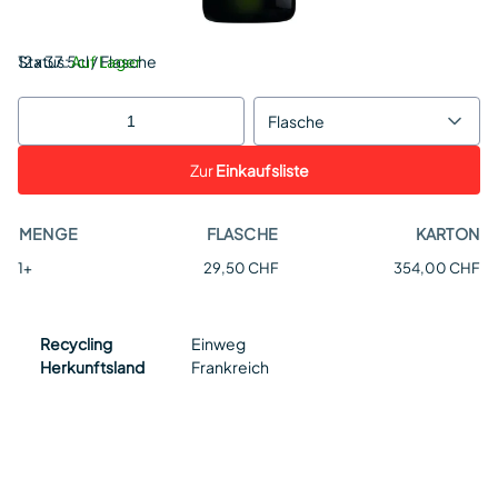
Status:
12 x 37.5cl / Flasche
Auf Lager
Flasche
Zur
Einkaufsliste
MENGE
FLASCHE
KARTON
1+
29,50 CHF
354,00 CHF
Recycling
Einweg
Herkunftsland
Frankreich