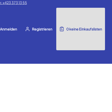
: +423 373 13 55
Anmelden
Registrieren
0
keine Einkaufslisten