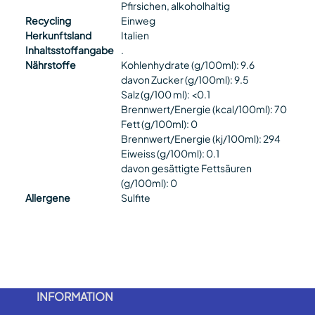
Pfirsichen, alkoholhaltig
Recycling
Einweg
Herkunftsland
Italien
Inhaltsstoffangabe
.
Nährstoffe
Kohlenhydrate (g/100ml): 9.6
davon Zucker (g/100ml): 9.5
Salz (g/100 ml): <0.1
Brennwert/Energie (kcal/100ml): 70
Fett (g/100ml): 0
Brennwert/Energie (kj/100ml): 294
Eiweiss (g/100ml): 0.1
davon gesättigte Fettsäuren
(g/100ml): 0
Allergene
Sulfite
INFORMATION