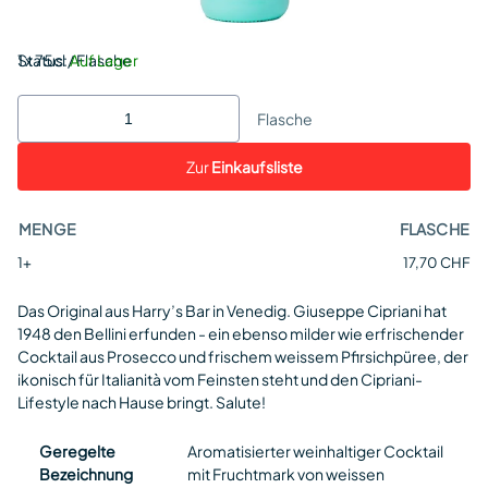
Status:
1 x 75cl / Flasche
Auf Lager
Flasche
Zur
Einkaufsliste
MENGE
FLASCHE
1+
17,70 CHF
Das Original aus Harry’s Bar in Venedig. Giuseppe Cipriani hat
1948 den Bellini erfunden - ein ebenso milder wie erfrischender
Cocktail aus Prosecco und frischem weissem Pfirsichpüree, der
ikonisch für Italianità vom Feinsten steht und den Cipriani-
Lifestyle nach Hause bringt. Salute!
Geregelte
Aromatisierter weinhaltiger Cocktail
Bezeichnung
mit Fruchtmark von weissen