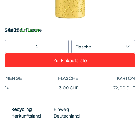
Status:
24 x 20cl / Flasche
Auf Lager
Flasche
Zur
Einkaufsliste
MENGE
FLASCHE
KARTON
1+
3,00 CHF
72,00 CHF
Recycling
Einweg
Herkunftsland
Deutschland