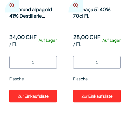
Bierbrand alpagold
Cachaça 51 40%
41% Destillerie
70cl Fl.
Steinauer 35cl Fl.
34,00 CHF
28,00 CHF
Auf Lager
Auf Lager
/
Fl.
/
Fl.
Flasche
Flasche
Zur
Einkaufsliste
Zur
Einkaufsliste