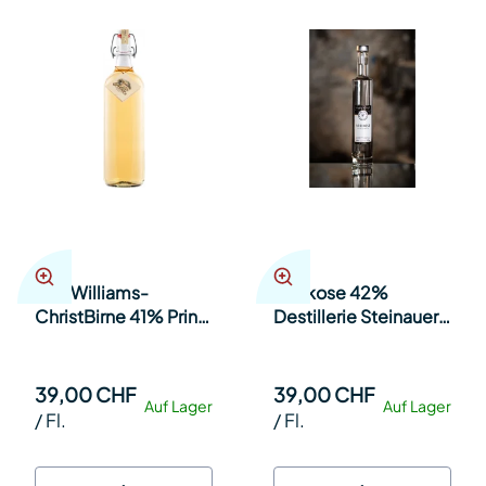
Alte Williams-
Aprikose 42%
ChristBirne 41% Prinz
Destillerie Steinauer
50cl Fl.
35cl Fl.
39,00 CHF
39,00 CHF
Auf Lager
Auf Lager
/
Fl.
/
Fl.