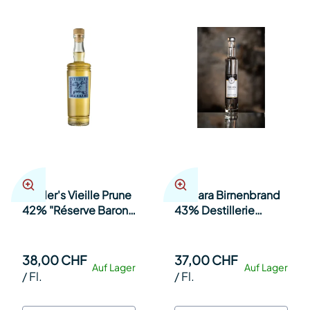
Studer's Vieille Prune
Subiara Birnenbrand
42% "Réserve Baron
43% Destillerie
Louis" 35cl Fl.
Steinauer 35cl Fl.
38,00 CHF
37,00 CHF
Auf Lager
Auf Lager
/
Fl.
/
Fl.