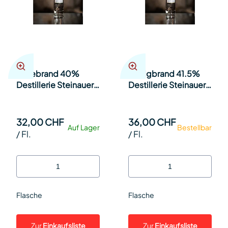
Hefebrand 40%
Honigbrand 41.5%
Destillerie Steinauer
Destillerie Steinauer
35cl Fl.
35cl Fl.
32,00 CHF
36,00 CHF
Auf Lager
Bestellbar
/
Fl.
/
Fl.
Flasche
Flasche
Zur
Einkaufsliste
Zur
Einkaufsliste