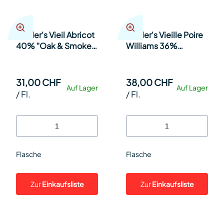
Studer's Vieil Abricot
Studer's Vieille Poire
40% "Oak & Smoke"
Williams 36%
geräucherte Aprikose
"Réserve Baron Louis"
20cl Fl.
35cl Fl.
31,00 CHF
38,00 CHF
Auf Lager
Auf Lager
/
Fl.
/
Fl.
Flasche
Flasche
Zur
Einkaufsliste
Zur
Einkaufsliste