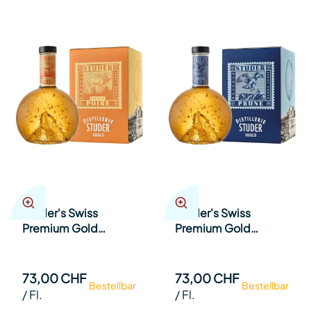
Studer's Swiss
Studer's Swiss
Premium Gold
Premium Gold
Selection Vieille Poire
Selection Vieille
Williams 36% mit 24
Prune 42% mit 24
Karat Goldflilter 70cl
Karat Goldflilter 70cl
73,00 CHF
73,00 CHF
Bestellbar
Bestellbar
Fl.
Fl.
/
Fl.
/
Fl.