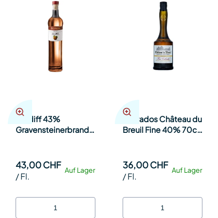
Caldiff 43%
Calvados Château du
Gravensteinerbrand
Breuil Fine 40% 70cl
im Barrique - Roner
Fl.
Berennerei Südtirol
50cl Fl.
43,00 CHF
36,00 CHF
Auf Lager
Auf Lager
/
Fl.
/
Fl.