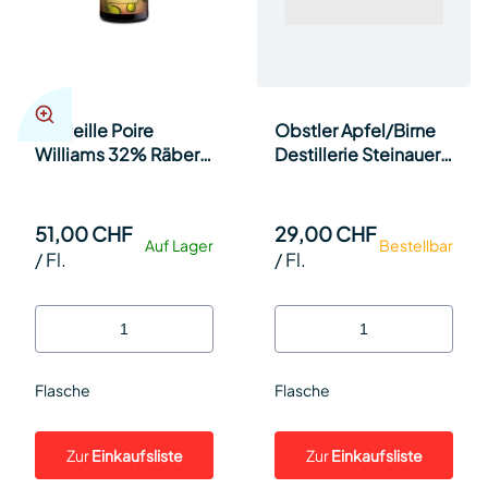
La Vieille Poire
Obstler Apfel/Birne
Williams 32% Räber
Destillerie Steinauer
70cl Fl.
35cl Fl.
51,00 CHF
29,00 CHF
Auf Lager
Bestellbar
/
Fl.
/
Fl.
Flasche
Flasche
Zur
Einkaufsliste
Zur
Einkaufsliste