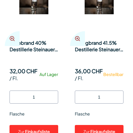
Hefebrand 40%
Honigbrand 41.5%
Destillerie Steinauer
Destillerie Steinauer
35cl Fl.
35cl Fl.
32,00 CHF
36,00 CHF
Auf Lager
Bestellbar
/
Fl.
/
Fl.
Flasche
Flasche
Zur
Einkaufsliste
Zur
Einkaufsliste