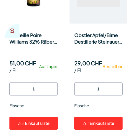
La Vieille Poire
Obstler Apfel/Birne
Williams 32% Räber
Destillerie Steinauer
70cl Fl.
35cl Fl.
51,00 CHF
29,00 CHF
Auf Lager
Bestellbar
/
Fl.
/
Fl.
Flasche
Flasche
Zur
Einkaufsliste
Zur
Einkaufsliste