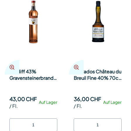
Caldiff 43%
Calvados Château du
Gravensteinerbrand
Breuil Fine 40% 70cl
im Barrique - Roner
Fl.
Berennerei Südtirol
50cl Fl.
43,00 CHF
36,00 CHF
Auf Lager
Auf Lager
/
Fl.
/
Fl.