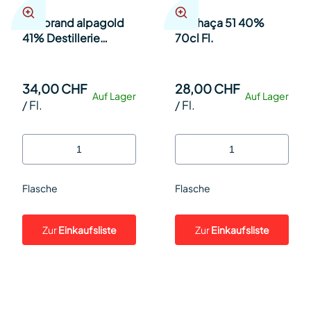
Bierbrand alpagold
Cachaça 51 40%
41% Destillerie
70cl Fl.
Steinauer 35cl Fl.
34,00 CHF
28,00 CHF
Auf Lager
Auf Lager
/
Fl.
/
Fl.
Flasche
Flasche
Zur
Einkaufsliste
Zur
Einkaufsliste