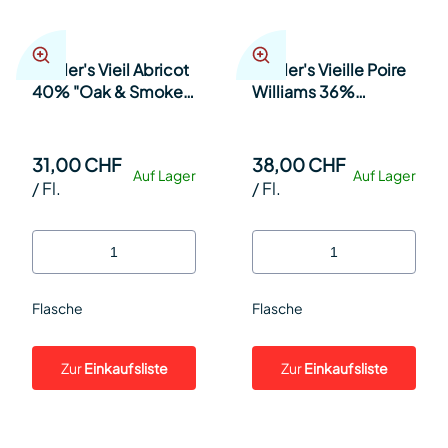
Studer's Vieil Abricot
Studer's Vieille Poire
40% "Oak & Smoke"
Williams 36%
geräucherte Aprikose
"Réserve Baron Louis"
20cl Fl.
35cl Fl.
31,00 CHF
38,00 CHF
Auf Lager
Auf Lager
/
Fl.
/
Fl.
Flasche
Flasche
Zur
Einkaufsliste
Zur
Einkaufsliste