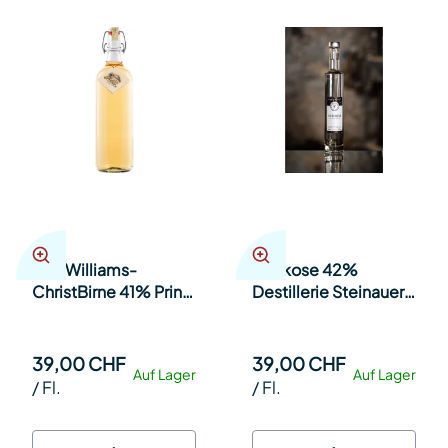
Alte Williams-
Aprikose 42%
ChristBirne 41% Prinz
Destillerie Steinauer
50cl Fl.
35cl Fl.
39,00 CHF
39,00 CHF
Auf Lager
Auf Lager
/
Fl.
/
Fl.