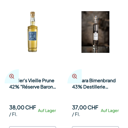
Studer's Vieille Prune
Subiara Birnenbrand
42% "Réserve Baron
43% Destillerie
Louis" 35cl Fl.
Steinauer 35cl Fl.
38,00 CHF
37,00 CHF
Auf Lager
Auf Lager
/
Fl.
/
Fl.