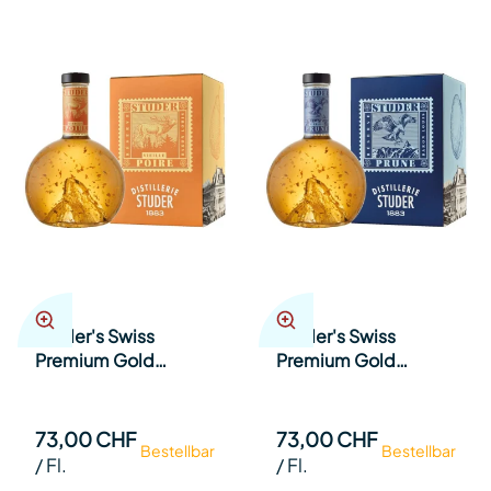
Studer's Swiss
Studer's Swiss
Premium Gold
Premium Gold
Selection Vieille Poire
Selection Vieille
Williams 36% mit 24
Prune 42% mit 24
Karat Goldflilter 70cl
Karat Goldflilter 70cl
73,00 CHF
73,00 CHF
Bestellbar
Bestellbar
Fl.
Fl.
/
Fl.
/
Fl.