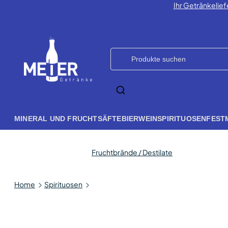
Ihr Getränkelief
MINERAL UND FRUCHTSÄFTE
BIER
WEIN
SPIRITUOSEN
FEST
Fruchtbrände / Destilate
Home
Spirituosen