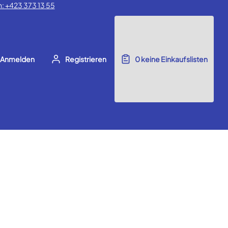
: +423 373 13 55
Anmelden
Registrieren
0
keine Einkaufslisten