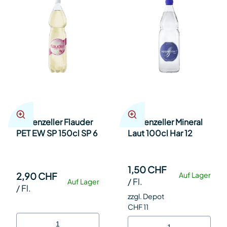
Appenzeller Flauder
Appenzeller Mineral
PET EW SP 150cl SP 6
Laut 100cl Har 12
1,50 CHF
2,90 CHF
Auf Lager
/
Fl.
Auf Lager
/
Fl.
zzgl. Depot
CHF 11