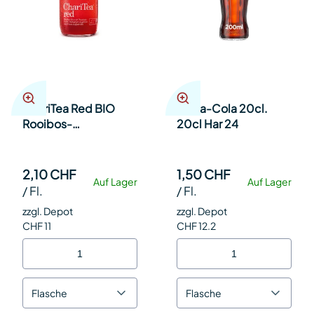
ChariTea Red BIO
Coca-Cola 20cl.
Rooibos-
20cl Har 24
Passionsfrucht 33cl
Har 20
2,10 CHF
1,50 CHF
Auf Lager
Auf Lager
/
Fl.
/
Fl.
zzgl. Depot
zzgl. Depot
CHF 11
CHF 12.2
Flasche
Flasche