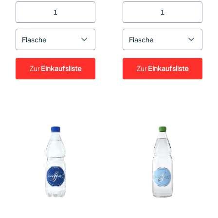
Flasche
Flasche
Zur
Einkaufsliste
Zur
Einkaufsliste