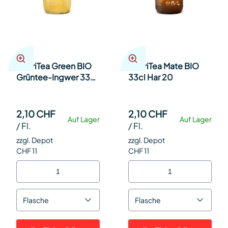
ChariTea Green BIO
ChariTea Mate BIO
Grüntee-Ingwer 33cl
33cl Har 20
Har 20
2,10 CHF
2,10 CHF
Auf Lager
Auf Lager
/
Fl.
/
Fl.
zzgl. Depot
zzgl. Depot
CHF 11
CHF 11
Flasche
Flasche