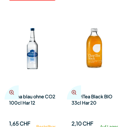
Arkina blau ohne CO2
ChariTea Black BIO
100cl Har 12
33cl Har 20
1,65 CHF
2,10 CHF
Bestellbar
Auf Lager