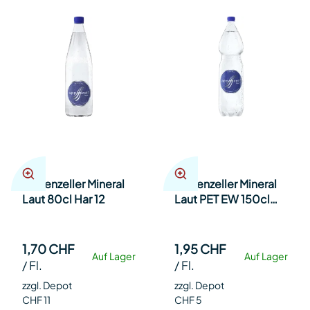
Appenzeller Mineral
Appenzeller Mineral
Laut 80cl Har 12
Laut PET EW 150cl
Har 6
1,70 CHF
1,95 CHF
Auf Lager
Auf Lager
/
Fl.
/
Fl.
zzgl. Depot
zzgl. Depot
CHF 11
CHF 5