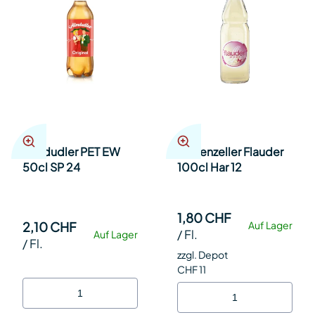
Almdudler PET EW
Appenzeller Flauder
50cl SP 24
100cl Har 12
1,80 CHF
2,10 CHF
Auf Lager
/
Fl.
Auf Lager
/
Fl.
zzgl. Depot
CHF 11