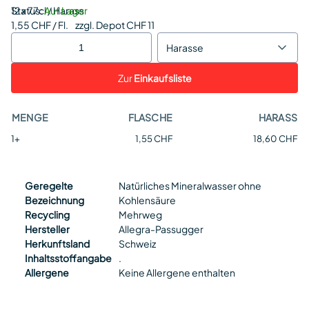
Status:
12 x 77cl / Harass
Auf Lager
1,55 CHF / Fl.
zzgl. Depot CHF 11
Harasse
Zur
Einkaufsliste
MENGE
FLASCHE
HARASS
1+
1,55 CHF
18,60 CHF
Geregelte
Natürliches Mineralwasser ohne
Bezeichnung
Kohlensäure
Recycling
Mehrweg
Hersteller
Allegra-Passugger
Herkunftsland
Schweiz
Inhaltsstoffangabe
.
Allergene
Keine Allergene enthalten