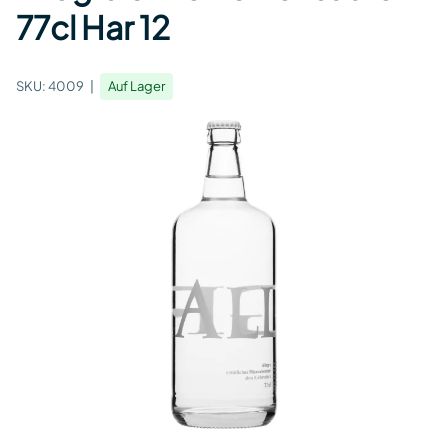
77cl Har 12
SKU:
4009
Auf Lager