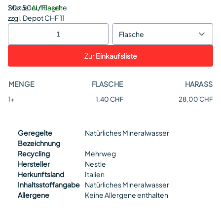
Status:
20 x 50cl / Flasche
Auf Lager
zzgl. Depot CHF 11
Flasche
Zur
Einkaufsliste
MENGE
FLASCHE
HARASS
1+
1,40 CHF
28,00 CHF
Geregelte
Natürliches Mineralwasser
Bezeichnung
Recycling
Mehrweg
Hersteller
Nestle
Herkunftsland
Italien
Inhaltsstoffangabe
Natürliches Mineralwasser
Allergene
Keine Allergene enthalten