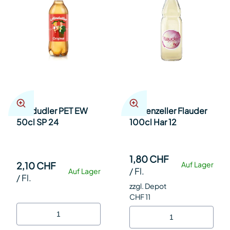
Almdudler PET EW
Appenzeller Flauder
50cl SP 24
100cl Har 12
1,80 CHF
2,10 CHF
Auf Lager
/
Fl.
Auf Lager
/
Fl.
zzgl. Depot
CHF 11