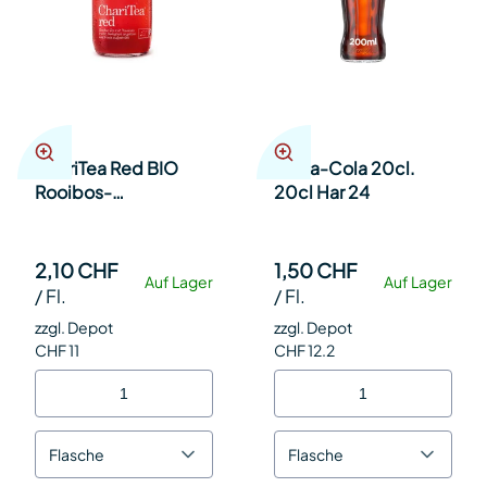
ChariTea Red BIO
Coca-Cola 20cl.
Rooibos-
20cl Har 24
Passionsfrucht 33cl
Har 20
2,10 CHF
1,50 CHF
Auf Lager
Auf Lager
/
Fl.
/
Fl.
zzgl. Depot
zzgl. Depot
CHF 11
CHF 12.2
Flasche
Flasche