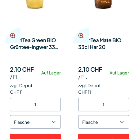
ChariTea Green BIO
ChariTea Mate BIO
Grüntee-Ingwer 33cl
33cl Har 20
Har 20
2,10 CHF
2,10 CHF
Auf Lager
Auf Lager
/
Fl.
/
Fl.
zzgl. Depot
zzgl. Depot
CHF 11
CHF 11
Flasche
Flasche