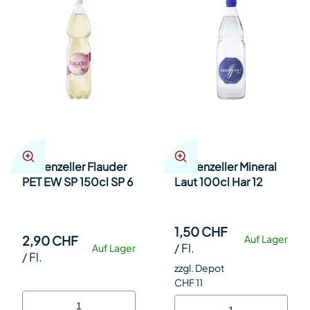
Appenzeller Flauder
Appenzeller Mineral
PET EW SP 150cl SP 6
Laut 100cl Har 12
1,50 CHF
2,90 CHF
Auf Lager
/
Fl.
Auf Lager
/
Fl.
zzgl. Depot
CHF 11