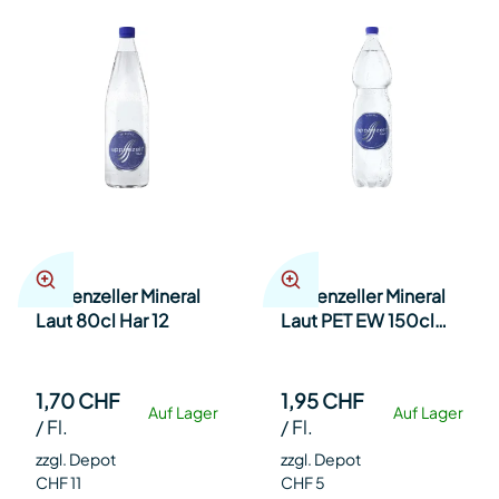
Appenzeller Mineral
Appenzeller Mineral
Laut 80cl Har 12
Laut PET EW 150cl
Har 6
1,70 CHF
1,95 CHF
Auf Lager
Auf Lager
/
Fl.
/
Fl.
zzgl. Depot
zzgl. Depot
CHF 11
CHF 5