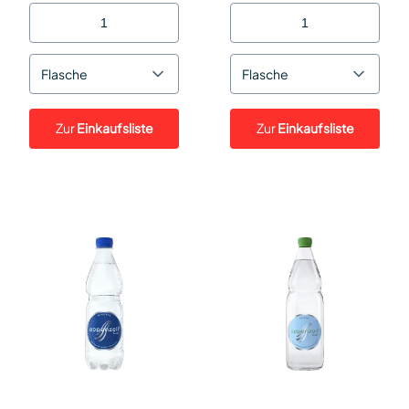
Flasche
Flasche
Zur
Einkaufsliste
Zur
Einkaufsliste