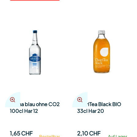
Arkina blau ohne CO2
ChariTea Black BIO
100cl Har 12
33cl Har 20
1,65 CHF
2,10 CHF
Bestellbar
Auf Lager