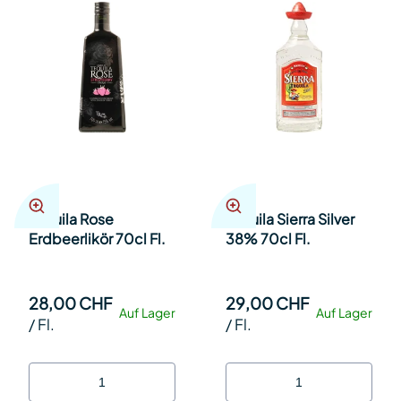
Tequila Rose
Tequila Sierra Silver
Erdbeerlikör 70cl Fl.
38% 70cl Fl.
28,00 CHF
29,00 CHF
Auf Lager
Auf Lager
/
Fl.
/
Fl.