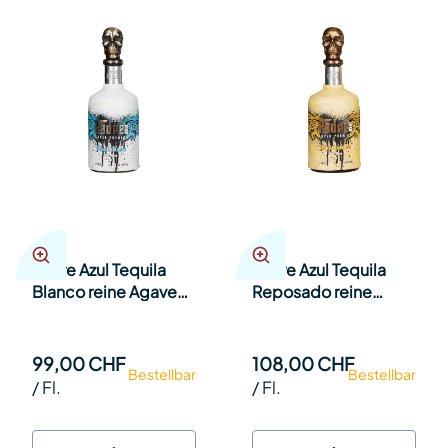
Padre Azul Tequila
Padre Azul Tequila
Blanco reine Agave
Reposado reine
40% 70cl Fl.
Agave 8 Monate
Barrique 40% 70cl Fl.
99,00 CHF
108,00 CHF
Bestellbar
Bestellbar
/
Fl.
/
Fl.