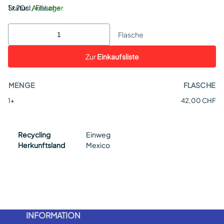
Status:
1 x 70cl / Flasche
Auf Lager
Flasche
Zur
Einkaufsliste
MENGE
FLASCHE
1+
42,00 CHF
Recycling
Einweg
Herkunftsland
Mexico
INFORMATION