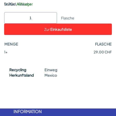
Status:
1 x 70cl / Flasche
Auf Lager
Flasche
Zur
Einkaufsliste
MENGE
FLASCHE
1+
29,00 CHF
Recycling
Einweg
Herkunftsland
Mexico
INFORMATION