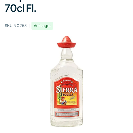
70cl Fl.
SKU:
90253
Auf Lager