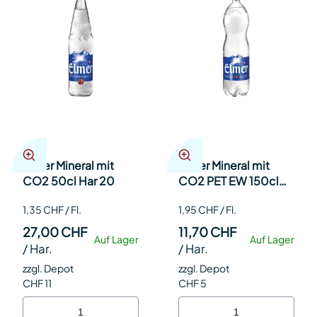
Elmer Mineral mit
Elmer Mineral mit
CO2 50cl Har 20
CO2 PET EW 150cl
Har 6
1,35 CHF / Fl.
1,95 CHF / Fl.
27,00 CHF
11,70 CHF
Auf Lager
Auf Lager
/
Har.
/
Har.
zzgl. Depot
zzgl. Depot
CHF 11
CHF 5