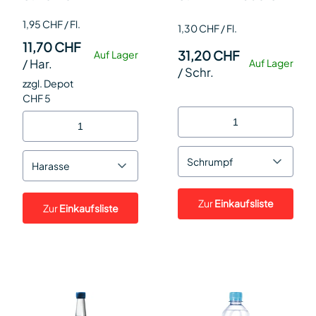
Kohlensäure PET EW
24
1,95 CHF / Fl.
150cl Har 6
1,30 CHF / Fl.
11,70 CHF
31,20 CHF
Auf Lager
/
Har.
Auf Lager
/
Schr.
zzgl. Depot
CHF 5
Schrumpf
Harasse
Zur
Einkaufsliste
Zur
Einkaufsliste