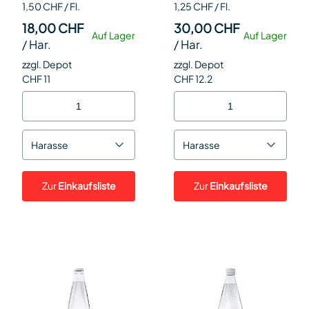
1,50 CHF / Fl.
1,25 CHF / Fl.
24
18,00 CHF
30,00 CHF
Auf Lager
Auf Lager
/
Har.
/
Har.
zzgl. Depot
zzgl. Depot
CHF 11
CHF 12.2
Harasse
Harasse
Zur
Einkaufsliste
Zur
Einkaufsliste