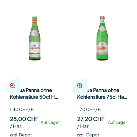
Acqua Panna ohne
Acqua Panna ohne
Kohlensäure 50cl Har
Kohlensäure 75cl Har
20
16
1,40 CHF / Fl.
1,70 CHF / Fl.
28,00 CHF
27,20 CHF
Auf Lager
Auf Lager
/
Har.
/
Har.
zzgl. Depot
zzgl. Depot