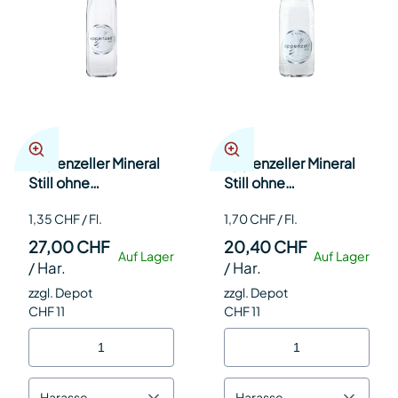
Appenzeller Mineral
Appenzeller Mineral
Still ohne
Still ohne
Kohlensäure 50cl Har
Kohlensäure 80cl Har
1,35 CHF / Fl.
1,70 CHF / Fl.
20
12
27,00 CHF
20,40 CHF
Auf Lager
Auf Lager
/
Har.
/
Har.
zzgl. Depot
zzgl. Depot
CHF 11
CHF 11
Harasse
Harasse