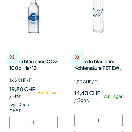
Arkina blau ohne CO2
Cristallo blau ohne
100cl Har 12
Kohlensäure PET EW
50cl SP 12
1,65 CHF / Fl.
1,20 CHF / Fl.
19,80 CHF
14,40 CHF
Bestellbar
/
Har.
Auf Lager
/
Schr.
zzgl. Depot
CHF 11