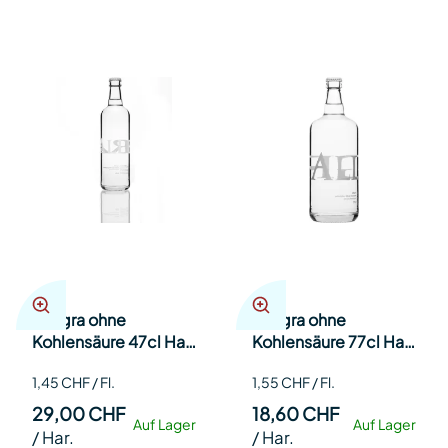
Allegra ohne
Allegra ohne
Kohlensäure 47cl Har
Kohlensäure 77cl Har
20
12
1,45 CHF / Fl.
1,55 CHF / Fl.
29,00 CHF
18,60 CHF
Auf Lager
Auf Lager
/
Har.
/
Har.