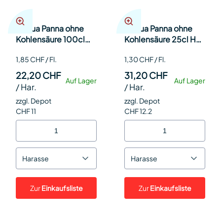
Acqua Panna ohne
Acqua Panna ohne
Kohlensäure 100cl
Kohlensäure 25cl Har
Har 12
24
1,85 CHF / Fl.
1,30 CHF / Fl.
22,20 CHF
31,20 CHF
Auf Lager
Auf Lager
/
Har.
/
Har.
zzgl. Depot
zzgl. Depot
CHF 11
CHF 12.2
Harasse
Harasse
Zur
Einkaufsliste
Zur
Einkaufsliste