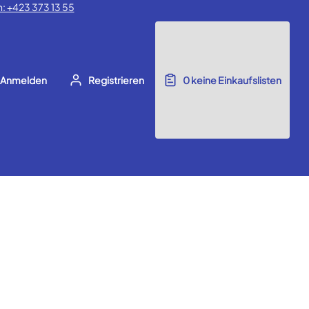
: +423 373 13 55
Anmelden
Registrieren
0
keine Einkaufslisten