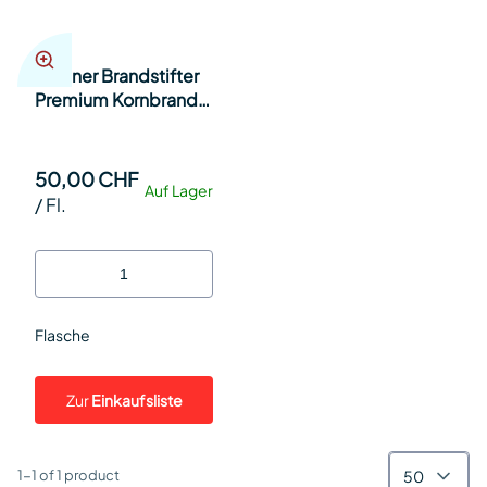
Berliner Brandstifter
Premium Kornbrand
38% 70cl Fl.
50,00 CHF
Auf Lager
/
Fl.
Flasche
Zur
Einkaufsliste
50
1-1 of 1 product