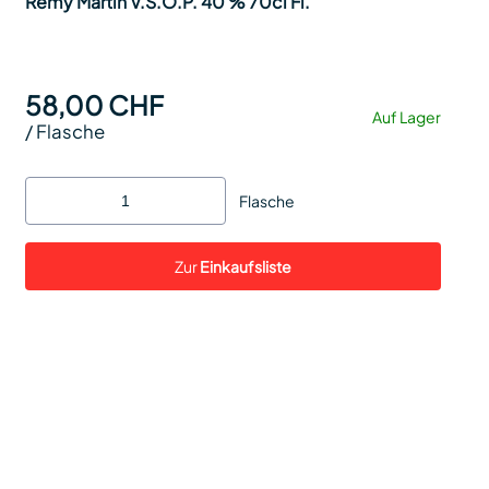
Rémy Martin V.S.O.P. 40 % 70cl Fl.
58,00 CHF
Auf Lager
/
Flasche
Flasche
Zur
Einkaufsliste