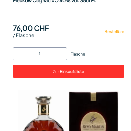
Meukow Cognac XO 40% vol. 35cl Fl.
76,00 CHF
Bestellbar
/
Flasche
Flasche
Zur
Einkaufsliste