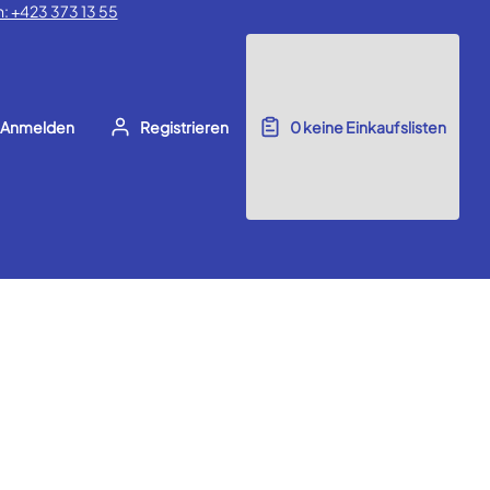
: +423 373 13 55
Anmelden
Registrieren
0
keine Einkaufslisten