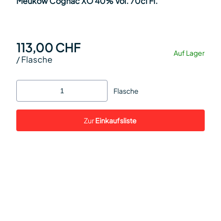
Meukow Cognac XO 40% Vol. 70cl Fl.
113,00 CHF
Auf Lager
/
Flasche
Flasche
Zur
Einkaufsliste