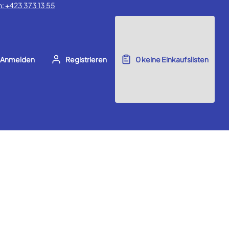
: +423 373 13 55
Anmelden
Registrieren
0
keine Einkaufslisten