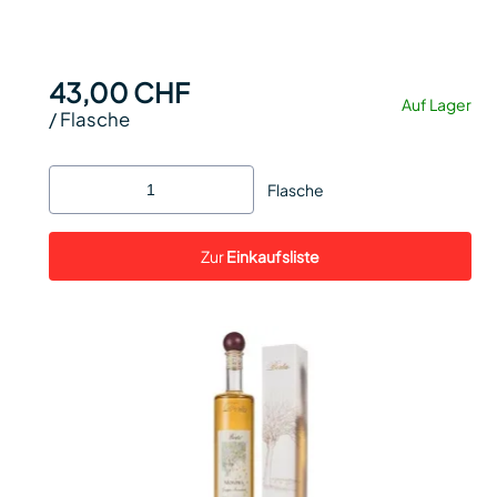
43,00 CHF
Auf Lager
/
Flasche
Flasche
Zur
Einkaufsliste