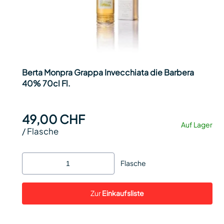
Berta Monpra Grappa Invecchiata die Barbera
40% 70cl Fl.
49,00 CHF
Auf Lager
/
Flasche
Flasche
Zur
Einkaufsliste