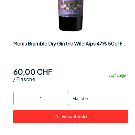
Morris Bramble Dry Gin the Wild Alps 47% 50cl Fl.
60,00 CHF
Auf Lager
/
Flasche
Flasche
Zur
Einkaufsliste