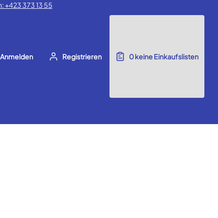
: +423 373 13 55
Anmelden
Registrieren
0
keine Einkaufslisten