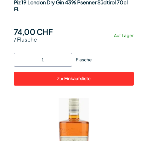
Piz 19 London Dry Gin 43% Psenner Südtirol 70cl
Fl.
74,00 CHF
Auf Lager
/
Flasche
Flasche
Zur
Einkaufsliste