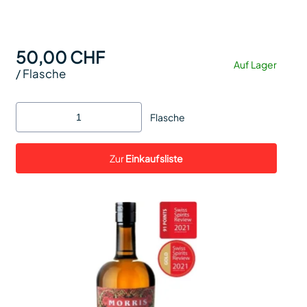
50,00 CHF
Auf Lager
/
Flasche
Flasche
Zur
Einkaufsliste