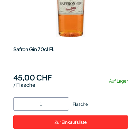
Safron Gin 70cl Fl.
45,00 CHF
Auf Lager
/
Flasche
Flasche
Zur
Einkaufsliste