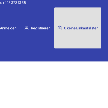
: +423 373 13 55
Anmelden
Registrieren
0
keine Einkaufslisten