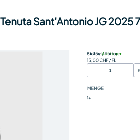
Tenuta Sant'Antonio JG 2025 75
Status:
6 x 75cl / Karton
Auf Lager
15,00 CHF / Fl.
MENGE
1+