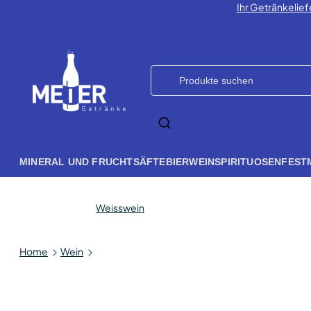
Ihr Getränkelief
MINERAL UND FRUCHTSÄFTE
BIER
WEIN
SPIRITUOSEN
FEST
Weisswein
Home
Wein